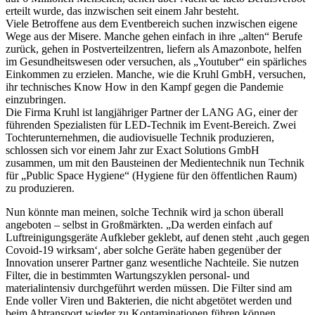
erteilt wurde, das inzwischen seit einem Jahr besteht.
Viele Betroffene aus dem Eventbereich suchen inzwischen eigene
Wege aus der Misere. Manche gehen einfach in ihre „alten“ Berufe
zurück, gehen in Postverteilzentren, liefern als Amazonbote, helfen
im Gesundheitswesen oder versuchen, als „Youtuber“ ein spärliches
Einkommen zu erzielen. Manche, wie die Kruhl GmbH, versuchen,
ihr technisches Know How in den Kampf gegen die Pandemie
einzubringen.
Die Firma Kruhl ist langjähriger Partner der LANG AG, einer der
führenden Spezialisten für LED-Technik im Event-Bereich. Zwei
Tochterunternehmen, die audiovisuelle Technik produzieren,
schlossen sich vor einem Jahr zur Exact Solutions GmbH
zusammen, um mit den Bausteinen der Medientechnik nun Technik
für „Public Space Hygiene“ (Hygiene für den öffentlichen Raum)
zu produzieren.
Nun könnte man meinen, solche Technik wird ja schon überall
angeboten – selbst in Großmärkten. „Da werden einfach auf
Luftreinigungsgeräte Aufkleber geklebt, auf denen steht ‚auch gegen
Covoid-19 wirksam‘, aber solche Geräte haben gegenüber der
Innovation unserer Partner ganz wesentliche Nachteile. Sie nutzen
Filter, die in bestimmten Wartungszyklen personal- und
materialintensiv durchgeführt werden müssen. Die Filter sind am
Ende voller Viren und Bakterien, die nicht abgetötet werden und
beim Abtransport wieder zu Kontaminationen führen können.