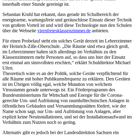
innerhalb einer Stunde gereinigt ist.
Sebastian Kruhl hat erkannt, dass gerade im Schulbereich der
energiearme, wartungsfreie und geräuschlose Einsatz dieser Technik
von großem Vorteil ist und wird diese Technologie nun den Schulen
über die Webseite
virenfreiesklassenzimmer.de
anbieten.
Für einen Probelauf steht ein solches Gerät derzeit im Lehrerzimmer
der Heinrich-Zille-Oberschule. „Die Räume sind etwa gleich groß,
im Lehrerzimmer halten sich allerdings im Verhältnis zu den
Klassenzimmern mehr Personen auf, so dass uns hier der Einsatz
erst einmal am sinnvollsten erschien,“ erklärt Schuldirektor Michael
Ufert.
Theoretisch wäre es an der Politik, solche Geräte verpflichtend für
alle Räume mit hoher Publikumsfrequenz zu erklären. Den Geräten
ist im Übrigen völlig egal, welche Mutation von welchem
Virusstamm gerade unterwegs ist. Ein Förderprogramm des
Bundesministeriums für Wirtschaft und Energie für die Corona-
gerechte Um- und Aufrüstung von raumlufttechnischen Anlagen in
öffentlichen Gebäuden und Versammlungsstätten fördert, wie der
Name schon sagt, nur Um- und Aufrüstung von Anlagen, aber
explizit keine Neuinstallationen, und sei der Installationsaufwand im
Verhältnis zum Nutzen noch so gering.
Alternativ gibt es jedoch bei der Landesdirektion Sachsen ein