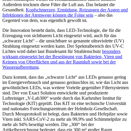
Außerdem trocknen diese Filter die Luft aus. Das belastet die
Gesundheit.
Kopfschmerzen, Ermüdung, Reizungen der Augen und
Infektionen der Atemwege können die Folge sein
– also das
Gegenteil von dem, was eigentlich gewollt ist.
Die Innovation besteht darin, dass LED-Technologie, die für die
Erzeugung von sichtbarem Licht eingesetzt wird, auch für das
„schwarze Licht“ – die unsichtbare so genannte ultraviolette (UV)
Strahlung eingesetzt werden kann. Der Spektralbereich des UV-C
Lichtes wird dabei laut Bundesamt für Strahlenschutz
besonders
wirksam eingesetzt bei der Beseitigung von Bakterien, Viren und
Keimen von Oberflächen und aus der Raumluft sowie bei der
Wasseraufbereitung
.
Dazu kommt, dass das „schwarze Licht“ aus LEDs genauso gering
im Energieverbrauch und genauso geräuschlos ist, wie das Licht aus
gewöhnlichen LEDs, was weitere Vorteile gegenüber Filtersystemen
sind. Der von Exact Solution entwickelte und produzierte
Luftreiniger „V-Lab300“ wurde durch das Karlsruher Institut für
Technologie (KIT) geprüft. Das KIT ist eine technische Universität
und nationales Forschungszentrum der Helmholz-Gesellschaft.
Durch Messprotokoll ist belegt, dass Bakterien und Hefepilze sowie
Viren inkl. SARS-CoV-2 zu mehr als 99,9% und Schimmelpilze zu
mehr als 94% beseitigt werden. Die „300“ bei der
Artikelbezeichnung bedeutet, dass ein 300 m³ großer Raum