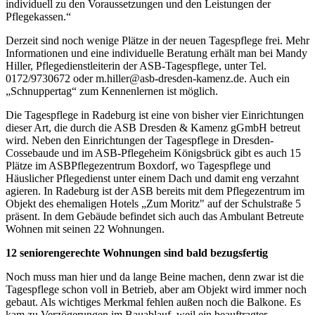
individuell zu den Voraussetzungen und den Leistungen der
Pflegekassen.“
Derzeit sind noch wenige Plätze in der neuen Tagespflege frei. Mehr
Informationen und eine individuelle Beratung erhält man bei Mandy
Hiller, Pflegedienstleiterin der ASB-Tagespflege, unter Tel.
0172/9730672 oder m.hiller@asb-dresden-kamenz.de. Auch ein
„Schnuppertag“ zum Kennenlernen ist möglich.
Die Tagespflege in Radeburg ist eine von bisher vier Einrichtungen
dieser Art, die durch die ASB Dresden & Kamenz gGmbH betreut
wird. Neben den Einrichtungen der Tagespflege in Dresden-
Cossebaude und im ASB-Pflegeheim Königsbrück gibt es auch 15
Plätze im ASBPflegezentrum Boxdorf, wo Tagespflege und
Häuslicher Pflegedienst unter einem Dach und damit eng verzahnt
agieren. In Radeburg ist der ASB bereits mit dem Pflegezentrum im
Objekt des ehemaligen Hotels „Zum Moritz" auf der Schulstraße 5
präsent. In dem Gebäude befindet sich auch das Ambulant Betreute
Wohnen mit seinen 22 Wohnungen.
12 seniorengerechte Wohnungen sind bald bezugsfertig
Noch muss man hier und da lange Beine machen, denn zwar ist die
Tagespflege schon voll in Betrieb, aber am Objekt wird immer noch
gebaut. Als wichtiges Merkmal fehlen außen noch die Balkone. Es
kam zu Verzögerungen im Bauablauf, weil ein beauftragter