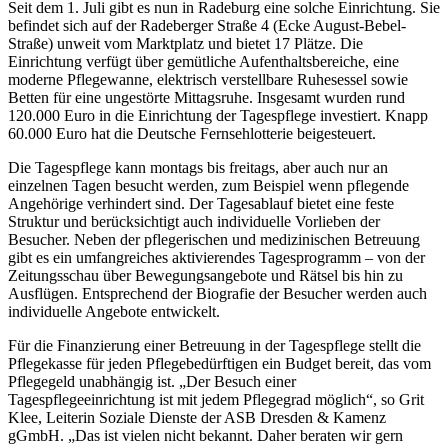
Seit dem 1. Juli gibt es nun in Radeburg eine solche Einrichtung. Sie
befindet sich auf der Radeberger Straße 4 (Ecke August-Bebel-
Straße) unweit vom Marktplatz und bietet 17 Plätze. Die
Einrichtung verfügt über gemütliche Aufenthaltsbereiche, eine
moderne Pflegewanne, elektrisch verstellbare Ruhesessel sowie
Betten für eine ungestörte Mittagsruhe. Insgesamt wurden rund
120.000 Euro in die Einrichtung der Tagespflege investiert. Knapp
60.000 Euro hat die Deutsche Fernsehlotterie beigesteuert.
Die Tagespflege kann montags bis freitags, aber auch nur an
einzelnen Tagen besucht werden, zum Beispiel wenn pflegende
Angehörige verhindert sind. Der Tagesablauf bietet eine feste
Struktur und berücksichtigt auch individuelle Vorlieben der
Besucher. Neben der pflegerischen und medizinischen Betreuung
gibt es ein umfangreiches aktivierendes Tagesprogramm – von der
Zeitungsschau über Bewegungsangebote und Rätsel bis hin zu
Ausflügen. Entsprechend der Biografie der Besucher werden auch
individuelle Angebote entwickelt.
Für die Finanzierung einer Betreuung in der Tagespflege stellt die
Pflegekasse für jeden Pflegebedürftigen ein Budget bereit, das vom
Pflegegeld unabhängig ist. „Der Besuch einer
Tagespflegeeinrichtung ist mit jedem Pflegegrad möglich“, so Grit
Klee, Leiterin Soziale Dienste der ASB Dresden & Kamenz
gGmbH. „Das ist vielen nicht bekannt. Daher beraten wir gern