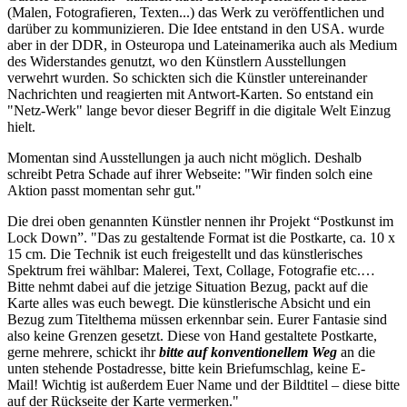
(Malen, Fotografieren, Texten...) das Werk zu veröffentlichen und
darüber zu kommunizieren. Die Idee entstand in den USA. wurde
aber in der DDR, in Osteuropa und Lateinamerika auch als Medium
des Widerstandes genutzt, wo den Künstlern Ausstellungen
verwehrt wurden. So schickten sich die Künstler untereinander
Nachrichten und reagierten mit Antwort-Karten. So entstand ein
"Netz-Werk" lange bevor dieser Begriff in die digitale Welt Einzug
hielt.
Momentan sind Ausstellungen ja auch nicht möglich. Deshalb
schreibt Petra Schade auf ihrer Webseite: "Wir finden solch eine
Aktion passt momentan sehr gut."
Die drei oben genannten Künstler nennen ihr Projekt “Postkunst im
Lock Down”. "Das zu gestaltende Format ist die Postkarte, ca. 10 x
15 cm. Die Technik ist euch freigestellt und das künstlerisches
Spektrum frei wählbar: Malerei, Text, Collage, Fotografie etc.…
Bitte nehmt dabei auf die jetzige Situation Bezug, packt auf die
Karte alles was euch bewegt. Die künstlerische Absicht und ein
Bezug zum Titelthema müssen erkennbar sein. Eurer Fantasie sind
also keine Grenzen gesetzt. Diese von Hand gestaltete Postkarte,
gerne mehrere, schickt ihr
bitte auf konventionellem Weg
an die
unten stehende Postadresse, bitte kein Briefumschlag, keine E-
Mail! Wichtig ist außerdem Euer Name und der Bildtitel – diese bitte
auf der Rückseite der Karte vermerken."