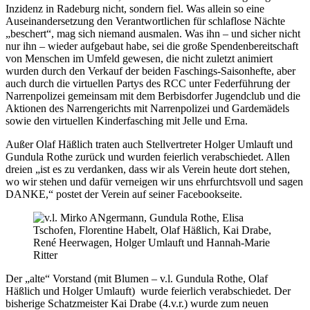
Inzidenz in Radeburg nicht, sondern fiel. Was allein so eine
Auseinandersetzung den Verantwortlichen für schlaflose Nächte
„beschert“, mag sich niemand ausmalen. Was ihn – und sicher nicht
nur ihn – wieder aufgebaut habe, sei die große Spendenbereitschaft
von Menschen im Umfeld gewesen, die nicht zuletzt animiert
wurden durch den Verkauf der beiden Faschings-Saisonhefte, aber
auch durch die virtuellen Partys des RCC unter Federführung der
Narrenpolizei gemeinsam mit dem Berbisdorfer Jugendclub und die
Aktionen des Narrengerichts mit Narrenpolizei und Gardemädels
sowie den virtuellen Kinderfasching mit Jelle und Erna.
Außer Olaf Häßlich traten auch Stellvertreter Holger Umlauft und
Gundula Rothe zurück und wurden feierlich verabschiedet. Allen
dreien „ist es zu verdanken, dass wir als Verein heute dort stehen,
wo wir stehen und dafür verneigen wir uns ehrfurchtsvoll und sagen
DANKE,“ postet der Verein auf seiner Facebookseite.
Der „alte“ Vorstand (mit Blumen – v.l. Gundula Rothe, Olaf
Häßlich und Holger Umlauft) wurde feierlich verabschiedet. Der
bisherige Schatzmeister Kai Drabe (4.v.r.) wurde zum neuen