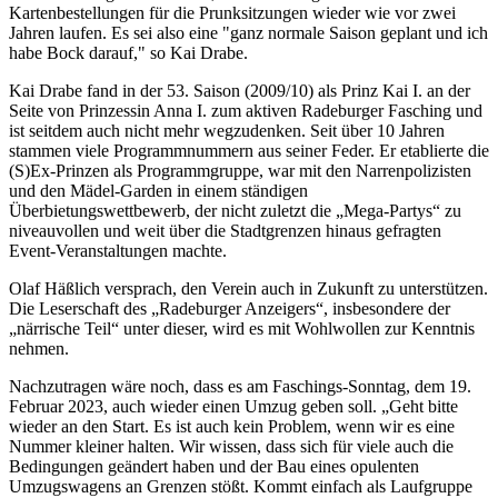
Kartenbestellungen für die Prunksitzungen wieder wie vor zwei
Jahren laufen. Es sei also eine "ganz normale Saison geplant und ich
habe Bock darauf," so Kai Drabe.
Kai Drabe fand in der 53. Saison (2009/10) als Prinz Kai I. an der
Seite von Prinzessin Anna I. zum aktiven Radeburger Fasching und
ist seitdem auch nicht mehr wegzudenken. Seit über 10 Jahren
stammen viele Programmnummern aus seiner Feder. Er etablierte die
(S)Ex-Prinzen als Programmgruppe, war mit den Narrenpolizisten
und den Mädel-Garden in einem ständigen
Überbietungswettbewerb, der nicht zuletzt die „Mega-Partys“ zu
niveauvollen und weit über die Stadtgrenzen hinaus gefragten
Event-Veranstaltungen machte.
Olaf Häßlich versprach, den Verein auch in Zukunft zu unterstützen.
Die Leserschaft des „Radeburger Anzeigers“, insbesondere der
„närrische Teil“ unter dieser, wird es mit Wohlwollen zur Kenntnis
nehmen.
Nachzutragen wäre noch, dass es am Faschings-Sonntag, dem 19.
Februar 2023, auch wieder einen Umzug geben soll. „Geht bitte
wieder an den Start. Es ist auch kein Problem, wenn wir es eine
Nummer kleiner halten. Wir wissen, dass sich für viele auch die
Bedingungen geändert haben und der Bau eines opulenten
Umzugswagens an Grenzen stößt. Kommt einfach als Laufgruppe