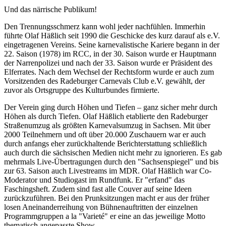
Und das närrische Publikum!
Den Trennungsschmerz kann wohl jeder nachfühlen. Immerhin
führte Olaf Häßlich seit 1990 die Geschicke des kurz darauf als e.V.
eingetragenen Vereins. Seine karnevalistische Kariere begann in der
22. Saison (1978) im RCC, in der 30. Saison wurde er Hauptmann
der Narrenpolizei und nach der 33. Saison wurde er Präsident des
Elferrates. Nach dem Wechsel der Rechtsform wurde er auch zum
Vorsitzenden des Radeburger Carnevals Club e.V. gewählt, der
zuvor als Ortsgruppe des Kulturbundes firmierte.
Der Verein ging durch Höhen und Tiefen – ganz sicher mehr durch
Höhen als durch Tiefen. Olaf Häßlich etablierte den Radeburger
Straßenumzug als größten Karnevalsumzug in Sachsen. Mit über
2000 Teilnehmern und oft über 20.000 Zuschauern war er auch
durch anfangs eher zurückhaltende Berichterstattung schließlich
auch durch die sächsischen Medien nicht mehr zu ignorieren. Es gab
mehrmals Live-Übertragungen durch den "Sachsenspiegel" und bis
zur 63. Saison auch Livestreams im MDR. Olaf Häßlich war Co-
Moderator und Studiogast im Rundfunk. Er "erfand" das
Faschingsheft. Zudem sind fast alle Couver auf seine Ideen
zurückzuführen. Bei den Prunksitzungen macht er aus der früher
losen Aneinanderreihung von Bühnenauftritten der einzelnen
Programmgruppen a la "Varieté" er eine an das jeweilige Motto
thematisch angepasste Show.