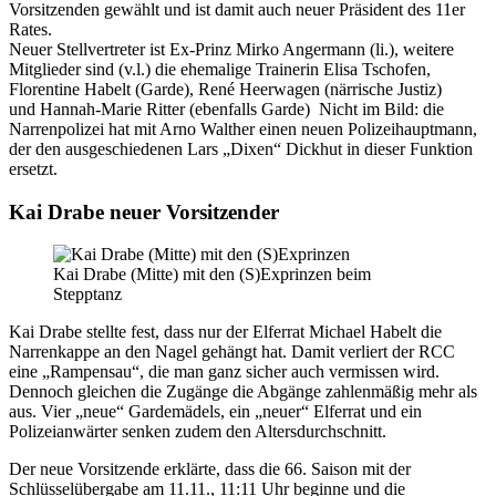
Vorsitzenden gewählt und ist damit auch neuer Präsident des 11er
Rates.
Neuer Stellvertreter ist Ex-Prinz Mirko Angermann (li.), weitere
Mitglieder sind (v.l.) die ehemalige Trainerin Elisa Tschofen,
Florentine Habelt (Garde), René Heerwagen (närrische Justiz)
und Hannah-Marie Ritter (ebenfalls Garde) Nicht im Bild: die
Narrenpolizei hat mit Arno Walther einen neuen Polizeihauptmann,
der den ausgeschiedenen Lars „Dixen“ Dickhut in dieser Funktion
ersetzt.
Kai Drabe neuer Vorsitzender
Kai Drabe (Mitte) mit den (S)Exprinzen beim
Stepptanz
Kai Drabe stellte fest, dass nur der Elferrat Michael Habelt die
Narrenkappe an den Nagel gehängt hat. Damit verliert der RCC
eine „Rampensau“, die man ganz sicher auch vermissen wird.
Dennoch gleichen die Zugänge die Abgänge zahlenmäßig mehr als
aus. Vier „neue“ Gardemädels, ein „neuer“ Elferrat und ein
Polizeianwärter senken zudem den Altersdurchschnitt.
Der neue Vorsitzende erklärte, dass die 66. Saison mit der
Schlüsselübergabe am 11.11., 11:11 Uhr beginne und die