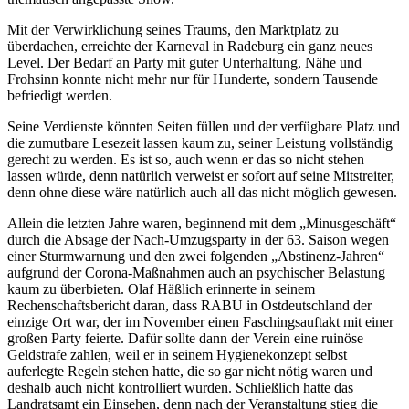
Mit der Verwirklichung seines Traums, den Marktplatz zu
überdachen, erreichte der Karneval in Radeburg ein ganz neues
Level. Der Bedarf an Party mit guter Unterhaltung, Nähe und
Frohsinn konnte nicht mehr nur für Hunderte, sondern Tausende
befriedigt werden.
Seine Verdienste könnten Seiten füllen und der verfügbare Platz und
die zumutbare Lesezeit lassen kaum zu, seiner Leistung vollständig
gerecht zu werden. Es ist so, auch wenn er das so nicht stehen
lassen würde, denn natürlich verweist er sofort auf seine Mitstreiter,
denn ohne diese wäre natürlich auch all das nicht möglich gewesen.
Allein die letzten Jahre waren, beginnend mit dem „Minusgeschäft“
durch die Absage der Nach-Umzugsparty in der 63. Saison wegen
einer Sturmwarnung und den zwei folgenden „Abstinenz-Jahren“
aufgrund der Corona-Maßnahmen auch an psychischer Belastung
kaum zu überbieten. Olaf Häßlich erinnerte in seinem
Rechenschaftsbericht daran, dass RABU in Ostdeutschland der
einzige Ort war, der im November einen Faschingsauftakt mit einer
großen Party feierte. Dafür sollte dann der Verein eine ruinöse
Geldstrafe zahlen, weil er in seinem Hygienekonzept selbst
auferlegte Regeln stehen hatte, die so gar nicht nötig waren und
deshalb auch nicht kontrolliert wurden. Schließlich hatte das
Landratsamt ein Einsehen, denn nach der Veranstaltung stieg die