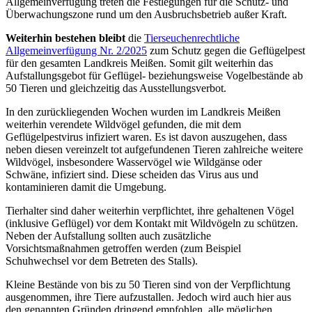
Allgemeinverfügung treten die Festlegungen für die Schutz- und
Überwachungszone rund um den Ausbruchsbetrieb außer Kraft.
Weiterhin bestehen bleibt
die
Tierseuchenrechtliche
Allgemeinverfügung Nr. 2/2025
zum Schutz gegen die Geflügelpest
für den gesamten Landkreis Meißen. Somit gilt weiterhin das
Aufstallungsgebot für Geflügel- beziehungsweise Vogelbestände ab
50 Tieren und gleichzeitig das Ausstellungsverbot.
In den zurückliegenden Wochen wurden im Landkreis Meißen
weiterhin verendete Wildvögel gefunden, die mit dem
Geflügelpestvirus infiziert waren. Es ist davon auszugehen, dass
neben diesen vereinzelt tot aufgefundenen Tieren zahlreiche weitere
Wildvögel, insbesondere Wasservögel wie Wildgänse oder
Schwäne, infiziert sind. Diese scheiden das Virus aus und
kontaminieren damit die Umgebung.
Tierhalter sind daher weiterhin verpflichtet, ihre gehaltenen Vögel
(inklusive Geflügel) vor dem Kontakt mit Wildvögeln zu schützen.
Neben der Aufstallung sollten auch zusätzliche
Vorsichtsmaßnahmen getroffen werden (zum Beispiel
Schuhwechsel vor dem Betreten des Stalls).
Kleine Bestände von bis zu 50 Tieren sind von der Verpflichtung
ausgenommen, ihre Tiere aufzustallen. Jedoch wird auch hier aus
den genannten Gründen dringend empfohlen, alle möglichen