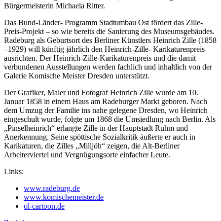
Bürgermeisterin Michaela Ritter.
Das Bund-Länder- Programm Stadtumbau Ost fördert das Zille-
Preis-Projekt – so wie bereits die Sanierung des Museumsgebäudes.
Radeburg als Geburtsort des Berliner Künstlers Heinrich Zille (1858
–1929) will künftig jährlich den Heinrich-Zille- Karikaturenpreis
ausrichten. Der Heinrich-Zille-Karikaturenpreis und die damit
verbundenen Ausstellungen werden fachlich und inhaltlich von der
Galerie Komische Meister Dresden unterstützt.
Der Grafiker, Maler und Fotograf Heinrich Zille wurde am 10.
Januar 1858 in einem Haus am Radeburger Markt geboren. Nach
dem Umzug der Familie ins nahe gelegene Dresden, wo Heinrich
eingeschult wurde, folgte um 1868 die Umsiedlung nach Berlin. Als
„Pinselheinrich“ erlangte Zille in der Hauptstadt Ruhm und
Anerkennung. Seine spöttische Sozialkritik äußerte er auch in
Karikaturen, die Zilles „Milljöh“ zeigen, die Alt-Berliner
Arbeiterviertel und Vergnügungsorte einfacher Leute.
Links:
www.radeburg.de
www.komischemeister.de
ol-cartoon.de