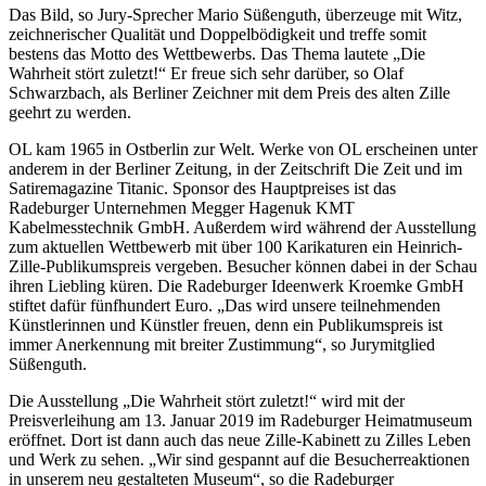
Das Bild, so Jury-Sprecher Mario Süßenguth, überzeuge mit Witz,
zeichnerischer Qualität und Doppelbödigkeit und treffe somit
bestens das Motto des Wettbewerbs. Das Thema lautete „Die
Wahrheit stört zuletzt!“ Er freue sich sehr darüber, so Olaf
Schwarzbach, als Berliner Zeichner mit dem Preis des alten Zille
geehrt zu werden.
OL kam 1965 in Ostberlin zur Welt. Werke von OL erscheinen unter
anderem in der Berliner Zeitung, in der Zeitschrift Die Zeit und im
Satiremagazine Titanic. Sponsor des Hauptpreises ist das
Radeburger Unternehmen Megger Hagenuk KMT
Kabelmesstechnik GmbH. Außerdem wird während der Ausstellung
zum aktuellen Wettbewerb mit über 100 Karikaturen ein Heinrich-
Zille-Publikumspreis vergeben. Besucher können dabei in der Schau
ihren Liebling küren. Die Radeburger Ideenwerk Kroemke GmbH
stiftet dafür fünfhundert Euro. „Das wird unsere teilnehmenden
Künstlerinnen und Künstler freuen, denn ein Publikumspreis ist
immer Anerkennung mit breiter Zustimmung“, so Jurymitglied
Süßenguth.
Die Ausstellung „Die Wahrheit stört zuletzt!“ wird mit der
Preisverleihung am 13. Januar 2019 im Radeburger Heimatmuseum
eröffnet. Dort ist dann auch das neue Zille-Kabinett zu Zilles Leben
und Werk zu sehen. „Wir sind gespannt auf die Besucherreaktionen
in unserem neu gestalteten Museum“, so die Radeburger