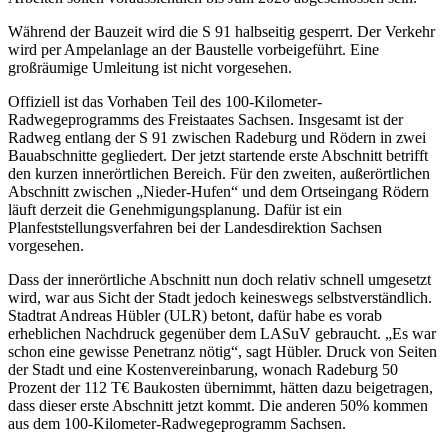
Während der Bauzeit wird die S 91 halbseitig gesperrt. Der Verkehr
wird per Ampelanlage an der Baustelle vorbeigeführt. Eine
großräumige Umleitung ist nicht vorgesehen.
Offiziell ist das Vorhaben Teil des 100-Kilometer-
Radwegeprogramms des Freistaates Sachsen. Insgesamt ist der
Radweg entlang der S 91 zwischen Radeburg und Rödern in zwei
Bauabschnitte gegliedert. Der jetzt startende erste Abschnitt betrifft
den kurzen innerörtlichen Bereich. Für den zweiten, außerörtlichen
Abschnitt zwischen „Nieder-Hufen“ und dem Ortseingang Rödern
läuft derzeit die Genehmigungsplanung. Dafür ist ein
Planfeststellungsverfahren bei der Landesdirektion Sachsen
vorgesehen.
Dass der innerörtliche Abschnitt nun doch relativ schnell umgesetzt
wird, war aus Sicht der Stadt jedoch keineswegs selbstverständlich.
Stadtrat Andreas Hübler (ULR) betont, dafür habe es vorab
erheblichen Nachdruck gegenüber dem LASuV gebraucht. „Es war
schon eine gewisse Penetranz nötig“, sagt Hübler. Druck von Seiten
der Stadt und eine Kostenvereinbarung, wonach Radeburg 50
Prozent der 112 T€ Baukosten übernimmt, hätten dazu beigetragen,
dass dieser erste Abschnitt jetzt kommt. Die anderen 50% kommen
aus dem 100-Kilometer-Radwegeprogramm Sachsen.