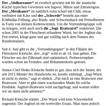
Der „Südkoreaner“
ist exotisch gewürzt mit für die asiatische
Küche typischen Gewürzen wie Ingwer, Minze und Zitronengras.
Der „Mexikaner“
ist natürlich extra scharf mit Chili, etwas
verfeinert mit Käse und
der „Schwede“
besteht aus einer
Köttbullar-Füllung, also Rinds- und Schweinshack mit Preiselbeeren
in Form von kleinen Kettenwürsten. Um die Vorrundengruppe voll
zu kriegen, wird auch noch
die „Jogi- Bratwurst“
reaktiviert. Die
schon 2005 in der Fleischerei erfundene Wurst, bei der Joghurt das
Fett ersetzt, klingt ganz und gar zufällig nach dem Namen des
Bundestrainers.
Seit 4. Juni gibt es die „Vorrundengegner“ in den Filialen der
Fleischerei Klotsche, den „Jogi“ wird es ab 14. Juni geben. Die
Fleischer aus der Zillestadt sind optimistisch. Probeexemplare
wurden schon im Feundes- und Bekanntenkreis getestet.
Senior-Chef Heiko Klotsche findet es gut, dass sich der Junior, der
seit 2015 Meister des Handwerks ist, kreativ einbringt. „Jogi-Wurst
ist nicht so meins,“ sagt er ehrlich. „Für mich ist eine Bratwurst eine
Bratwurst. Aber es gibt einen wachsenden Markt für solche
Produkte. Joghurt-Bratwurst wird nachgefragt, und warum sollen
wir sie dann nicht anbieten?“
Richard Klotsche erklärt: „Der Wurst wird kein Schweinefett
zugesetzt. Der Joghurt ist ein wertvoller Ersatz. Man muss jedoch