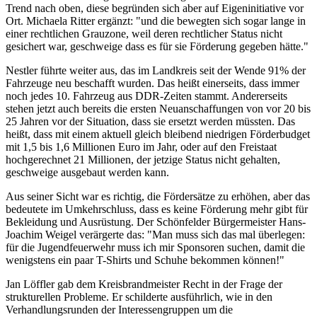
Trend nach oben, diese begründen sich aber auf Eigeninitiative vor
Ort. Michaela Ritter ergänzt: "und die bewegten sich sogar lange in
einer rechtlichen Grauzone, weil deren rechtlicher Status nicht
gesichert war, geschweige dass es für sie Förderung gegeben hätte."
Nestler führte weiter aus, das im Landkreis seit der Wende 91% der
Fahrzeuge neu beschafft wurden. Das heißt einerseits, dass immer
noch jedes 10. Fahrzeug aus DDR-Zeiten stammt. Andererseits
stehen jetzt auch bereits die ersten Neuanschaffungen von vor 20 bis
25 Jahren vor der Situation, dass sie ersetzt werden müssten. Das
heißt, dass mit einem aktuell gleich bleibend niedrigen Förderbudget
mit 1,5 bis 1,6 Millionen Euro im Jahr, oder auf den Freistaat
hochgerechnet 21 Millionen, der jetzige Status nicht gehalten,
geschweige ausgebaut werden kann.
Aus seiner Sicht war es richtig, die Fördersätze zu erhöhen, aber das
bedeutete im Umkehrschluss, dass es keine Förderung mehr gibt für
Bekleidung und Ausrüstung. Der Schönfelder Bürgermeister Hans-
Joachim Weigel verärgerte das: "Man muss sich das mal überlegen:
für die Jugendfeuerwehr muss ich mir Sponsoren suchen, damit die
wenigstens ein paar T-Shirts und Schuhe bekommen können!"
Jan Löffler gab dem Kreisbrandmeister Recht in der Frage der
strukturellen Probleme. Er schilderte ausführlich, wie in den
Verhandlungsrunden der Interessengruppen um die