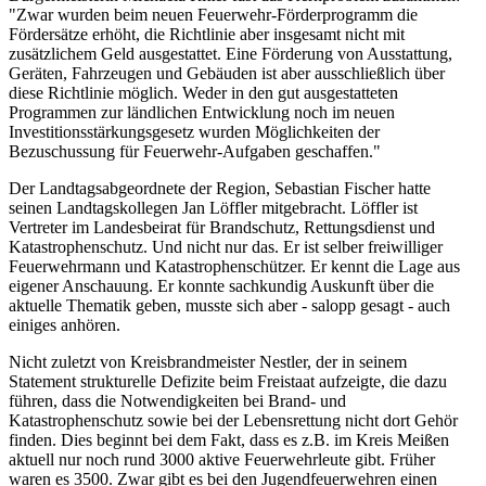
"Zwar wurden beim neuen Feuerwehr-Förderprogramm die
Fördersätze erhöht, die Richtlinie aber insgesamt nicht mit
zusätzlichem Geld ausgestattet. Eine Förderung von Ausstattung,
Geräten, Fahrzeugen und Gebäuden ist aber ausschließlich über
diese Richtlinie möglich. Weder in den gut ausgestatteten
Programmen zur ländlichen Entwicklung noch im neuen
Investitionsstärkungsgesetz wurden Möglichkeiten der
Bezuschussung für Feuerwehr-Aufgaben geschaffen."
Der Landtagsabgeordnete der Region, Sebastian Fischer hatte
seinen Landtagskollegen Jan Löffler mitgebracht. Löffler ist
Vertreter im Landesbeirat für Brandschutz, Rettungsdienst und
Katastrophenschutz. Und nicht nur das. Er ist selber freiwilliger
Feuerwehrmann und Katastrophenschützer. Er kennt die Lage aus
eigener Anschauung. Er konnte sachkundig Auskunft über die
aktuelle Thematik geben, musste sich aber - salopp gesagt - auch
einiges anhören.
Nicht zuletzt von Kreisbrandmeister Nestler, der in seinem
Statement strukturelle Defizite beim Freistaat aufzeigte, die dazu
führen, dass die Notwendigkeiten bei Brand- und
Katastrophenschutz sowie bei der Lebensrettung nicht dort Gehör
finden. Dies beginnt bei dem Fakt, dass es z.B. im Kreis Meißen
aktuell nur noch rund 3000 aktive Feuerwehrleute gibt. Früher
waren es 3500. Zwar gibt es bei den Jugendfeuerwehren einen