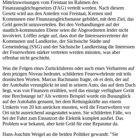
Mittelzuweisungen vom Freistaat im Rahmen des
Finanzausgleichsgesetzes (FAG) verteilt werden. Nach diesem
Gesetz wird aus den Anteilen von Freistaat, Kreisen und
Kommunen eine Finanzausgleichsmasse gebildet, mit dem Ziel, das
Geld gerecht umzuverteilen. Bei den Verhandlungen auf der
staatlich-kommunalen Ebene seien die Abgeordneten leider nicht
involviert. Löffler zeigte auf, dass dort die Interessenvertreter der
Kommunen und Landkreise, der Sächsische Städte und
Gemeindetag (SSG) und der Sächsische Landkreistag die Interessen
der Feuerwehren stärker vertreten werden müssten, was aber
offenbar nicht geschieht.
Was die Folgen eines Zurückfahrens oder auch eines Verharrens auf
dem jetzigen Niveau bedeutet, schilderten Feuerwehrleute mit teils
drastischen Worten. Marcus Bachmann fragte, ob er dem, der auf
der Autobahn verunglückt ist und in seinem Auto, das auf dem Dach
liegt, was von Finanzen erzählen, weil das einzige verfügbare Gerät
eine Brechstange ist? Als weiteres Beispiel wurde ein Busunglück
auf der Autobahn genannt, bei dem Rettungskräfte aus einem
Umkreis von 20 km anrücken mussten, weil die Feuerwehren vor
Ort nicht ausreichend ausgestattet waren. Sie schilderten Fälle, wo
bei der Fahrt zum Einsatzort die Elektrik komplett ausfiel. Das
Problem war bekannt, aber kein Geld für eine Reparatur da.
Hans-Joachim Weigel an die beiden Politiker gewandt: "Sie