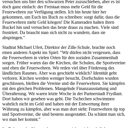
versuchen uns hier den schwarzen Peter zuzuschieben, aber es ist
doch ganz einfach: der Freistaat muss mehr Geld für die
Feuerwehren zur Verfügung stellen. Ich bin heute hier her
gekommen, um Euch ins Buch zu schreiben: sorgt dafür, dass die
Feuerwehren mehr Geld kriegen! Die Kameraden halten ihren
Buckel hin und versuchen das beste draus zu machen. Viele sind
frustriert. Da braucht man sich nicht zu wundern, dass sie
abspringen."
Stadtrat Michael Ufert, Direktor der Zille-Schule, brachte noch
einen anderen Aspekt ins Spiel: "Wir dürfen nicht vergessen, dass
die Feuerwehren in vielen Orten für den sozialen Zusammenhalt
sorgen. Früher waren das die Kirchen, die Schulen, die Sportvereine
und eben die Feuerwehren. Wir reden viel über Förderung des
ländlichen Raumes. Aber was geschieht wirklich? Identität geht
verloren. Kirchen werden weniger besucht, Dorfschulen wurden
geschlossen, bleiben die Vereine und die Feuerwehren. Sie kämpfen
mit den gleichen Problemen. Mangelnde Finanzausstattung und
Überalterung. Wir waren letzte Woche in der Partnerstadt Frydlant.
Dort haben wir gesehen was geht. Die Tschechen schwimmen
wahrlich nicht im Geld und haben mit der Entwertung ihrer
Währung zu kämpfen, aber was man dort sieht: Feuerwehren tip top
und Sportvereine, die sind bestens ausgestattet. Da schämt man sich,
wo man her kommt."