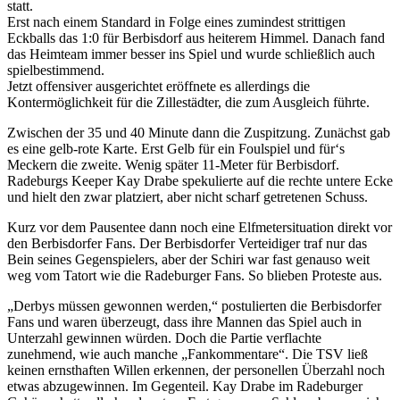
statt.
Erst nach einem Standard in Folge eines zumindest strittigen
Eckballs das 1:0 für Berbisdorf aus heiterem Himmel. Danach fand
das Heimteam immer besser ins Spiel und wurde schließlich auch
spielbestimmend.
Jetzt offensiver ausgerichtet eröffnete es allerdings die
Kontermöglichkeit für die Zillestädter, die zum Ausgleich führte.
Zwischen der 35 und 40 Minute dann die Zuspitzung. Zunächst gab
es eine gelb-rote Karte. Erst Gelb für ein Foulspiel und für‘s
Meckern die zweite. Wenig später 11-Meter für Berbisdorf.
Radeburgs Keeper Kay Drabe spekulierte auf die rechte untere Ecke
und hielt den zwar platziert, aber nicht scharf getretenen Schuss.
Kurz vor dem Pausentee dann noch eine Elfmetersituation direkt vor
den Berbisdorfer Fans. Der Berbisdorfer Verteidiger traf nur das
Bein seines Gegenspielers, aber der Schiri war fast genauso weit
weg vom Tatort wie die Radeburger Fans. So blieben Proteste aus.
„Derbys müssen gewonnen werden,“ postulierten die Berbisdorfer
Fans und waren überzeugt, dass ihre Mannen das Spiel auch in
Unterzahl gewinnen würden. Doch die Partie verflachte
zunehmend, wie auch manche „Fankommentare“. Die TSV ließ
keinen ernsthaften Willen erkennen, der personellen Überzahl noch
etwas abzugewinnen. Im Gegenteil. Kay Drabe im Radeburger