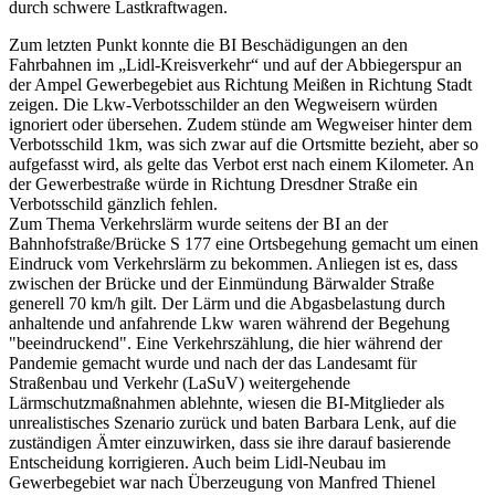
durch schwere Lastkraftwagen.
Zum letzten Punkt konnte die BI Beschädigungen an den
Fahrbahnen im „Lidl-Kreisverkehr“ und auf der Abbiegerspur an
der Ampel Gewerbegebiet aus Richtung Meißen in Richtung Stadt
zeigen. Die Lkw-Verbotsschilder an den Wegweisern würden
ignoriert oder übersehen. Zudem stünde am Wegweiser hinter dem
Verbotsschild 1km, was sich zwar auf die Ortsmitte bezieht, aber so
aufgefasst wird, als gelte das Verbot erst nach einem Kilometer. An
der Gewerbestraße würde in Richtung Dresdner Straße ein
Verbotsschild gänzlich fehlen.
Zum Thema Verkehrslärm wurde seitens der BI an der
Bahnhofstraße/Brücke S 177 eine Ortsbegehung gemacht um einen
Eindruck vom Verkehrslärm zu bekommen. Anliegen ist es, dass
zwischen der Brücke und der Einmündung Bärwalder Straße
generell 70 km/h gilt. Der Lärm und die Abgasbelastung durch
anhaltende und anfahrende Lkw waren während der Begehung
"beeindruckend". Eine Verkehrszählung, die hier während der
Pandemie gemacht wurde und nach der das Landesamt für
Straßenbau und Verkehr (LaSuV) weitergehende
Lärmschutzmaßnahmen ablehnte, wiesen die BI-Mitglieder als
unrealistisches Szenario zurück und baten Barbara Lenk, auf die
zuständigen Ämter einzuwirken, dass sie ihre darauf basierende
Entscheidung korrigieren. Auch beim Lidl-Neubau im
Gewerbegebiet war nach Überzeugung von Manfred Thienel