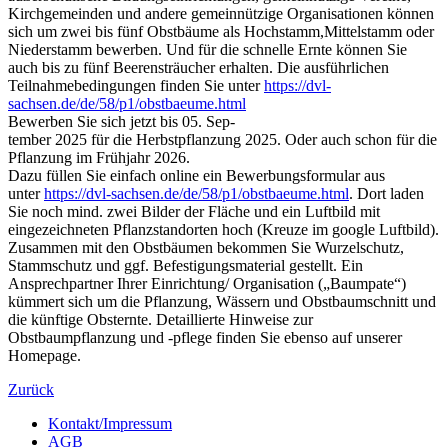
Kirchgemeinden und andere gemeinnützige Organisationen können
sich um zwei bis fünf Obstbäume als Hochstamm,Mittelstamm oder
Niederstamm bewerben. Und für die schnelle Ernte können Sie
auch bis zu fünf Beerensträucher erhalten. Die ausführlichen
Teilnahmebedingungen finden Sie unter
https://dvl-
sachsen.de/de/58/p1/obstbaeume.html
Bewerben Sie sich jetzt bis 05. Sep-
tember 2025 für die Herbstpflanzung 2025. Oder auch schon für die
Pflanzung im Frühjahr 2026.
Dazu füllen Sie einfach online ein Bewerbungsformular aus
unter
https://dvl-sachsen.de/de/58/p1/obstbaeume.html
. Dort laden
Sie noch mind. zwei Bilder der Fläche und ein Luftbild mit
eingezeichneten Pflanzstandorten hoch (Kreuze im google Luftbild).
Zusammen mit den Obstbäumen bekommen Sie Wurzelschutz,
Stammschutz und ggf. Befestigungsmaterial gestellt. Ein
Ansprechpartner Ihrer Einrichtung/ Organisation („Baumpate“)
kümmert sich um die Pflanzung, Wässern und Obstbaumschnitt und
die künftige Obsternte. Detaillierte Hinweise zur
Obstbaumpflanzung und -pflege finden Sie ebenso auf unserer
Homepage.
Zurück
Kontakt/Impressum
AGB