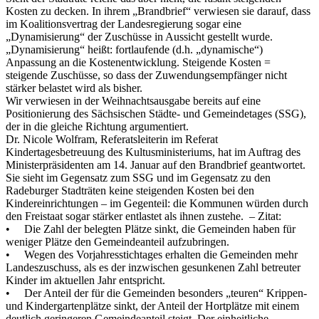
Kosten zu decken. In ihrem „Brandbrief“ verwiesen sie darauf, dass
im Koalitionsvertrag der Landesregierung sogar eine
„Dynamisierung“ der Zuschüsse in Aussicht gestellt wurde.
„Dynamisierung“ heißt: fortlaufende (d.h. „dynamische“)
Anpassung an die Kostenentwicklung. Steigende Kosten =
steigende Zuschüsse, so dass der Zuwendungsempfänger nicht
stärker belastet wird als bisher.
Wir verwiesen in der Weihnachtsausgabe bereits auf eine
Positionierung des Sächsischen Städte- und Gemeindetages (SSG),
der in die gleiche Richtung argumentiert.
Dr. Nicole Wolfram, Referatsleiterin im Referat
Kindertagesbetreuung des Kultusministeriums, hat im Auftrag des
Ministerpräsidenten am 14. Januar auf den Brandbrief geantwortet.
Sie sieht im Gegensatz zum SSG und im Gegensatz zu den
Radeburger Stadträten keine steigenden Kosten bei den
Kindereinrichtungen – im Gegenteil: die Kommunen würden durch
den Freistaat sogar stärker entlastet als ihnen zustehe. – Zitat:
• Die Zahl der belegten Plätze sinkt, die Gemeinden haben für
weniger Plätze den Gemeindeanteil aufzubringen.
• Wegen des Vorjahresstichtages erhalten die Gemeinden mehr
Landeszuschuss, als es der inzwischen gesunkenen Zahl betreuter
Kinder im aktuellen Jahr entspricht.
• Der Anteil der für die Gemeinden besonders „teuren“ Krippen-
und Kindergartenplätze sinkt, der Anteil der Hortplätze mit einem
deutlich geringeren Gemeindeanteil steigt. Der einheitliche