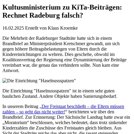
Kultusministerium zu KiTa-Beiträgen:
Rechnet Radeburg falsch?
16.02.2025
Erstellt von
Klaus Kroemke
Die Mehrheit der Radeburger Stadträte hatte sich in einem
Brandbrief an Ministerpräsident Kretschmer gewandt, um sich
gegen höhere Beitragsbelastungen von Eltern durch die
Kindereinrichtungen zu wehren. Dies geschehe, obwohl im
Koalitionsvertrag der Regierung eine Dynamisierung der Beiträge
vereinbart war, die genau das verhindern sollte. Nun kam eine
Antwort.
Die Einrichtung "Haselnussspatzen" ist in einem sehr guten
baulichen Zustand. Andere Objekte haben Sanierungsbedarf.
In unserem Beitrag „
Der Freistaat beschließt – die Eltern müssen
zahlen – so geht das nicht weiter!
“ berichteten wir über den
Brandbrief. Zur Erinnerung: Der Sächsische Landtag hatte zwar ein
„Moratorium“ beschlossen, welches bedeutet, dass trotz sinkender
Kinderzahlen die Zuschüsse des Freistaates gleich bleiben. Aus
Sicht der Stadträte reiche das aber nicht, die rasant steigenden