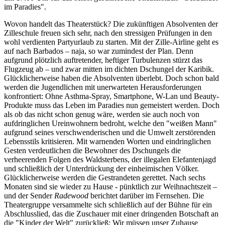
im Paradies".
Wovon handelt das Theaterstück? Die zukünftigen Absolventen der
Zilleschule freuen sich sehr, nach den stressigen Prüfungen in den
wohl verdienten Partyurlaub zu starten. Mit der Zille-Airline geht es
auf nach Barbados – naja, so war zumindest der Plan. Denn
aufgrund plötzlich auftretender, heftiger Turbulenzen stürzt das
Flugzeug ab – und zwar mitten im dichten Dschungel der Karibik.
Glücklicherweise haben die Absolventen überlebt. Doch schon bald
werden die Jugendlichen mit unerwarteten Herausforderungen
konfrontiert: Ohne Asthma-Spray, Smartphone, W-Lan und Beauty-
Produkte muss das Leben im Paradies nun gemeistert werden. Doch
als ob das nicht schon genug wäre, werden sie auch noch von
aufdringlichen Ureinwohnern bedroht, welche den "weißen Mann"
aufgrund seines verschwenderischen und die Umwelt zerstörenden
Lebensstils kritisieren. Mit warnenden Worten und eindringlichen
Gesten verdeutlichen die Bewohner des Dschungels die
verheerenden Folgen des Waldsterbens, der illegalen Elefantenjagd
und schließlich der Unterdrückung der einheimischen Völker.
Glücklicherweise werden die Gestrandeten gerettet. Nach sechs
Monaten sind sie wieder zu Hause - pünktlich zur Weihnachtszeit –
und der Sender
Radewood
berichtet darüber im Fernsehen. Die
Theatergruppe versammelte sich schließlich auf der Bühne für ein
Abschlusslied, das die Zuschauer mit einer dringenden Botschaft an
die "Kinder der Welt" zurückließ: Wir müssen unser Zuhause