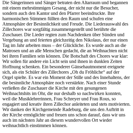
Die Sängerinnen und Sänger betraten den Altarraum und begannen
mit einem mehrstimmigen Gesang, der nicht nur die Besucher,
sondern auch den Kantor und den Pfarrer beeindruckte. Ihre
harmonischen Stimmen füllten den Raum und schufen eine
Atmosphäre der Besinnlichkeit und Freude. Die Liederauswahl des
Zillechores war sorgfältig zusammengestellt und berührte die
Zuschauer. Die Lieder regten zum Nachdenken über Sünden und
Vergebung an und feierten gleichzeitig den Nikolaus, der nur einen
Tag im Jahr arbeiten muss – der Glückliche. Es wurde auch an die
Matrosen und an alle Menschen gedacht, die an Weihnachten nicht
bei ihren Familien sein können. Die Botschaft des Chores war klar:
Wir sollen für andere ein Licht sein und ihnen in dunklen Zeiten
Hoffnung schenken. Ein besonderer Gänsehautmoment ereignete
sich, als ein Schüler des Zillechores „Oh du Fröhliche“ auf der
Orgel spielte. Es war ein Moment der Stille und des Innehaltens, der
die besinnliche Atmosphäre noch verstärkte. Nach einer Stunde
verließen die Zuschauer die Kirche mit den gesungenen
Weihnachtshits im Ohr, die nur deshalb so nachwirken konnten,
weil die Musiklehrerinnen, Frau Schreyer und Frau Rous, so
engagiert und kreativ ihren Zillechor anleiteten und stets motivierten.
Wir danken der Kirchgemeinde Radeburg, die uns den Auftritt in
der Kirche ermöglichte und freuen uns schon darauf, dass wir uns
auch im nächsten Jahr an diesem wundervollen Ort wieder
weihnachtlich einstimmen können.