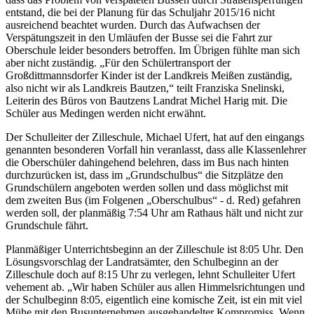
entstand, die bei der Planung für das Schuljahr 2015/16 nicht
ausreichend beachtet wurden. Durch das Aufwachsen der
Verspätungszeit in den Umläufen der Busse sei die Fahrt zur
Oberschule leider besonders betroffen. Im Übrigen fühlte man sich
aber nicht zuständig. „Für den Schülertransport der
Großdittmannsdorfer Kinder ist der Landkreis Meißen zuständig,
also nicht wir als Landkreis Bautzen,“ teilt Franziska Snelinski,
Leiterin des Büros von Bautzens Landrat Michel Harig mit. Die
Schüler aus Medingen werden nicht erwähnt.
Der Schulleiter der Zilleschule, Michael Ufert, hat auf den eingangs
genannten besonderen Vorfall hin veranlasst, dass alle Klassenlehrer
die Oberschüler dahingehend belehren, dass im Bus nach hinten
durchzurücken ist, dass im „Grundschulbus“ die Sitzplätze den
Grundschülern angeboten werden sollen und dass möglichst mit
dem zweiten Bus (im Folgenen „Oberschulbus“ - d. Red) gefahren
werden soll, der planmäßig 7:54 Uhr am Rathaus hält und nicht zur
Grundschule fährt.
Planmäßiger Unterrichtsbeginn an der Zilleschule ist 8:05 Uhr. Den
Lösungsvorschlag der Landratsämter, den Schulbeginn an der
Zilleschule doch auf 8:15 Uhr zu verlegen, lehnt Schulleiter Ufert
vehement ab. „Wir haben Schüler aus allen Himmelsrichtungen und
der Schulbeginn 8:05, eigentlich eine komische Zeit, ist ein mit viel
Mühe mit den Busunternehmen ausgehandelter Kompromiss. Wenn