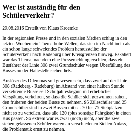
Wer ist zuständig für den
Schülerverkehr?
29.08.2016
Erstellt von
Klaus Kroemke
In der regionalen Presse und in den sozialen Medien schlug in den
letzten Wochen ein Thema hohe Wellen, das sich im Nachhinein als
ein schon lange schwelendes Problem herausstellte: der
Schülerverkehr nach Radeburg über Kreisgrenzen hinweg. Eskaliert
war das Thema, nachdem eine Pressemeldung erschien, dass ein
Busfahrer der Linie 308 zwei Grundschüler wegen Überfüllung des
Busses an der Haltestelle stehen ließ.
Auslöser des Dilemmas soll gewesen sein, dass zwei auf der Linie
308 (Radeberg - Radeburg) im Abstand von einer halben Stunde
verkehrende Busse seit Schuljahresbeginn mit erheblicher
Verspätung verkehren, so dass die Schüler sich gezwungen sahen,
den früheren der beiden Busse zu nehmen. 95 Zilleschüler und 25
Grundschüler sind in zwei Bussen mit ca. 70 bis 75 Stehplätzen
nicht so zu verteilen, dass alle 120 (plus sonstige Fahrgäste) in einen
Bus passen. So extrem war es zwar (noch) nicht, aber die zwei
stehen gelassenen Schüler waren an verschiedenen Stellen Anlass,
die Problematik ernst zu nehmen.