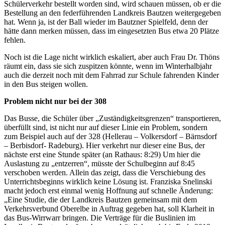
Schülerverkehr bestellt worden sind, wird schauen müssen, ob er die
Bestellung an den federführenden Landkreis Bautzen weitergegeben
hat. Wenn ja, ist der Ball wieder im Bautzner Spielfeld, denn der
hätte dann merken müssen, dass im eingesetzten Bus etwa 20 Plätze
fehlen.
Noch ist die Lage nicht wirklich eskaliert, aber auch Frau Dr. Thöns
räumt ein, dass sie sich zuspitzen könnte, wenn im Winterhalbjahr
auch die derzeit noch mit dem Fahrrad zur Schule fahrenden Kinder
in den Bus steigen wollen.
Problem nicht nur bei der 308
Das Busse, die Schüler über „Zuständigkeitsgrenzen“ transportieren,
überfüllt sind, ist nicht nur auf dieser Linie ein Problem, sondern
zum Beispiel auch auf der 328 (Hellerau – Volkersdorf – Bärnsdorf
– Berbisdorf- Radeburg). Hier verkehrt nur dieser eine Bus, der
nächste erst eine Stunde später (an Rathaus: 8:29) Um hier die
Auslastung zu „entzerren“, müsste der Schulbeginn auf 8:45
verschoben werden. Allein das zeigt, dass die Verschiebung des
Unterrichtsbeginns wirklich keine Lösung ist. Franziska Snelinski
macht jedoch erst einmal wenig Hoffnung auf schnelle Änderung:
„Eine Studie, die der Landkreis Bautzen gemeinsam mit dem
Verkehrsverbund Oberelbe in Auftrag gegeben hat, soll Klarheit in
das Bus-Wirrwarr bringen. Die Verträge für die Buslinien im