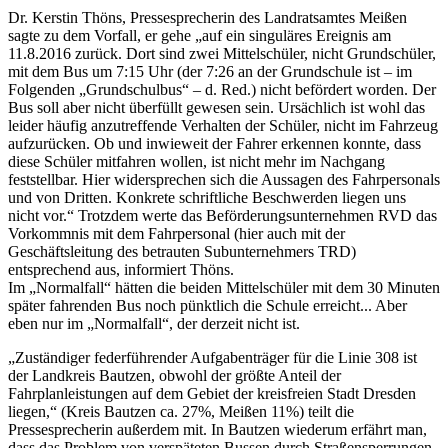
Dr. Kerstin Thöns, Pressesprecherin des Landratsamtes Meißen
sagte zu dem Vorfall, er gehe „auf ein singuläres Ereignis am
11.8.2016 zurück. Dort sind zwei Mittelschüler, nicht Grundschüler,
mit dem Bus um 7:15 Uhr (der 7:26 an der Grundschule ist – im
Folgenden „Grundschulbus“ – d. Red.) nicht befördert worden. Der
Bus soll aber nicht überfüllt gewesen sein. Ursächlich ist wohl das
leider häufig anzutreffende Verhalten der Schüler, nicht im Fahrzeug
aufzurücken. Ob und inwieweit der Fahrer erkennen konnte, dass
diese Schüler mitfahren wollen, ist nicht mehr im Nachgang
feststellbar. Hier widersprechen sich die Aussagen des Fahrpersonals
und von Dritten. Konkrete schriftliche Beschwerden liegen uns
nicht vor.“ Trotzdem werte das Beförderungsunternehmen RVD das
Vorkommnis mit dem Fahrpersonal (hier auch mit der
Geschäftsleitung des betrauten Subunternehmers TRD)
entsprechend aus, informiert Thöns.
Im „Normalfall“ hätten die beiden Mittelschüler mit dem 30 Minuten
später fahrenden Bus noch pünktlich die Schule erreicht... Aber
eben nur im „Normalfall“, der derzeit nicht ist.
„Zuständiger federführender Aufgabenträger für die Linie 308 ist
der Landkreis Bautzen, obwohl der größte Anteil der
Fahrplanleistungen auf dem Gebiet der kreisfreien Stadt Dresden
liegen,“ (Kreis Bautzen ca. 27%, Meißen 11%) teilt die
Pressesprecherin außerdem mit. In Bautzen wiederum erfährt man,
dass das Problem von verspäteten Bussen durch Straßensperrungen