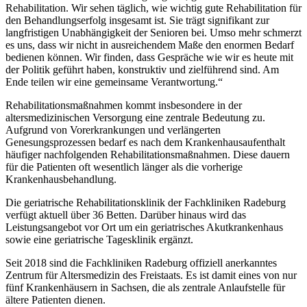
Rehabilitation. Wir sehen täglich, wie wichtig gute Rehabilitation für
den Behandlungserfolg insgesamt ist. Sie trägt signifikant zur
langfristigen Unabhängigkeit der Senioren bei. Umso mehr schmerzt
es uns, dass wir nicht in ausreichendem Maße den enormen Bedarf
bedienen können. Wir finden, dass Gespräche wie wir es heute mit
der Politik geführt haben, konstruktiv und zielführend sind. Am
Ende teilen wir eine gemeinsame Verantwortung.“
Rehabilitationsmaßnahmen kommt insbesondere in der
altersmedizinischen Versorgung eine zentrale Bedeutung zu.
Aufgrund von Vorerkrankungen und verlängerten
Genesungsprozessen bedarf es nach dem Krankenhausaufenthalt
häufiger nachfolgenden Rehabilitationsmaßnahmen. Diese dauern
für die Patienten oft wesentlich länger als die vorherige
Krankenhausbehandlung.
Die geriatrische Rehabilitationsklinik der Fachkliniken Radeburg
verfügt aktuell über 36 Betten. Darüber hinaus wird das
Leistungsangebot vor Ort um ein geriatrisches Akutkrankenhaus
sowie eine geriatrische Tagesklinik ergänzt.
Seit 2018 sind die Fachkliniken Radeburg offiziell anerkanntes
Zentrum für Altersmedizin des Freistaats. Es ist damit eines von nur
fünf Krankenhäusern in Sachsen, die als zentrale Anlaufstelle für
ältere Patienten dienen.