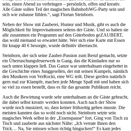
sein, einen Abend zu verbringen – persönlich, offen und kreativ.
Alle Gäste sollen Teil der magischen BahnhofsWG-Party sein und
sich wie zuhause fühlen.“, sagt Florian Steinborn.
Neben der Show mit Zauberei, Humor und Musik, gibt es auch die
Möglichkeit für Improvisationen seitens der Gäste. Und so haben sie
alle zusammen ein Programm auf den Güterboden geZAUBERT,
das wohl niemand so erwartet hätte. Wer sich eine Karte mit Essen
für knapp 40 € besorgte, wurde definitiv überrascht.
Steinborn, der sich seine Zauber-Passion zum Beruf gemacht, setzte
ein Überraschungsfeuerwerk in Gang, das die Kinnladen nur so
nach unten klappen ließ. Das Ganze war unterhaltsam eingebettet in
die Geschichte eines Junggesellen, der mit seinen Kumpels, nämlich
den Musikern von VerRockt, eine WG teilt. Diese greifen natürlich
gern mal zur Klampfe, machen jede Menge Spaß mit und haben sich
so viel zu essen bestellt, dass es für das gesamte Publikum reicht.
Auch die Bewirtung wurde sehr unterhaltsam an die Gäste gebracht,
die dabei selbst kreativ werden konnten. Auch nach der Show
wurde noch musiziert, so, dass keiner frühzeitig gehen musste. Die
meisten kannten das so wohl noch nicht. Steinborn setzte sein
magisches Werk selbst in der „Essenspause“ fort. Ging von Tisch zu
Tisch und zauberte aus nächster Nähe: „Ich verrate Ihnen den
Trick… Na, Sie müssen schon richtig hingucken!“ Es kam jedes