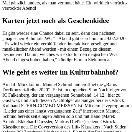
Mal gänzlich anders, als man vermutet hätte. Ein wirklich verrückt-
verrockter Abend!
Karten jetzt noch als Geschenkidee
Es gibt wieder eine Chance dabei zu sein, denn den nächsten
„magischen Bahnhofs-WG“ –Abend gibt es schon am 29.02.2020.
„Es wird wieder ein verblüffender, interaktiver, geselliger und
musikalischer Abend werden - mit einem Bezug zu diesem
besonderen Datum, welches wir extra für den magischen WG-
Abend eingeschoben haben,“ kündigt Florian Steinborn an.
Wie geht es weiter im Kulturbahnhof?
Am 14. März kommt Manuel Schmid und eröffnet die „Bärns-
Dorfkonzert-Reihe 2020“. Er ist im doppelten Sinn Nachfolger von
IC Falkenberg, der am vergangenen Sonnabend, 14.12., hier zu
Gast war, und auch dessen Nachfolger als Sänger bei der Ostrock-
Kultband STERN-COMBO MEISSEN ist. Mit dem Liveprogramm
„Lieder aus einer längst vergangenen Zeit“ interpretiert Manuel
Schmid bereits seit einigen Jahren solo und mit Band (Marek
Arnold, Ekkehard Dressler, Markus Dreßler) seltene Ostrock-
Klassiker neu. Die Coverversion des Lift- Klassikers „Nach Süden“