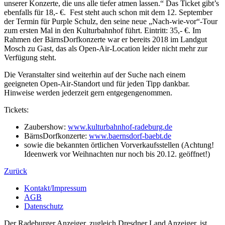
unserer Konzerte, die uns alle tiefer atmen lassen.“ Das Ticket gibt’s
ebenfalls für 18,- €. Fest steht auch schon mit dem 12. September
der Termin für Purple Schulz, den seine neue „Nach-wie-vor“-Tour
zum ersten Mal in den Kulturbahnhof führt. Eintritt: 35,- €. Im
Rahmen der BärnsDorfkonzerte war er bereits 2018 im Landgut
Mosch zu Gast, das als Open-Air-Location leider nicht mehr zur
Verfügung steht.
Die Veranstalter sind weiterhin auf der Suche nach einem
geeigneten Open-Air-Standort und für jeden Tipp dankbar.
Hinweise werden jederzeit gern entgegengenommen.
Tickets:
Zaubershow:
www.kulturbahnhof-radeburg.de
BärnsDorfkonzerte:
www.baernsdorf-baebt.de
sowie die bekannten örtlichen Vorverkaufsstellen (Achtung!
Ideenwerk vor Weihnachten nur noch bis 20.12. geöffnet!)
Zurück
Kontakt/Impressum
AGB
Datenschutz
Der Radeburger Anzeiger, zugleich Dresdner Land Anzeiger, ist