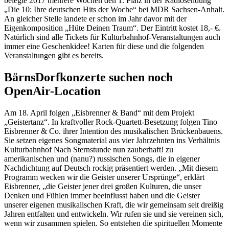
belegte 2017 mehrere Wochen den 1. Platz in der Radiosendung
„Die 10: Ihre deutschen Hits der Woche“ bei MDR Sachsen-Anhalt.
An gleicher Stelle landete er schon im Jahr davor mit der
Eigenkomposition „Hüte Deinen Traum“. Der Eintritt kostet 18,- €.
Natürlich sind alle Tickets für Kulturbahnhof-Veranstaltungen auch
immer eine Geschenkidee! Karten für diese und die folgenden
Veranstaltungen gibt es bereits.
BärnsDorfkonzerte suchen noch
OpenAir-Location
Am 18. April folgen „Eisbrenner & Band“ mit dem Projekt
„Geistertanz“. In kraftvoller Rock-Quartett-Besetzung folgen Tino
Eisbrenner & Co. ihrer Intention des musikalischen Brückenbauens.
Sie setzen eigenes Songmaterial aus vier Jahrzehnten ins Verhältnis
Kulturbahnhof Nach Sternstunde nun zauberhaft! zu
amerikanischen und (nanu?) russischen Songs, die in eigener
Nachdichtung auf Deutsch rockig präsentiert werden. „Mit diesem
Programm wecken wir die Geister unserer Ursprünge“, erklärt
Eisbrenner, „die Geister jener drei großen Kulturen, die unser
Denken und Fühlen immer beeinflusst haben und die Geister
unserer eigenen musikalischen Kraft, die wir gemeinsam seit dreißig
Jahren entfalten und entwickeln. Wir rufen sie und sie vereinen sich,
wenn wir zusammen spielen. So entstehen die spirituellen Momente