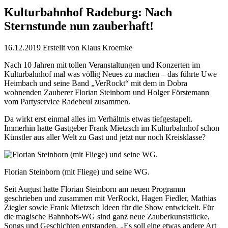
Kulturbahnhof Radeburg: Nach
Sternstunde nun zauberhaft!
16.12.2019
Erstellt von
Klaus Kroemke
Nach 10 Jahren mit tollen Veranstaltungen und Konzerten im
Kulturbahnhof mal was völlig Neues zu machen – das führte Uwe
Heimbach und seine Band „VerRockt“ mit dem in Dobra
wohnenden Zauberer Florian Steinborn und Holger Förstemann
vom Partyservice Radebeul zusammen.
Da wirkt erst einmal alles im Verhältnis etwas tiefgestapelt.
Immerhin hatte Gastgeber Frank Mietzsch im Kulturbahnhof schon
Künstler aus aller Welt zu Gast und jetzt nur noch Kreisklasse?
Florian Steinborn (mit Fliege) und seine WG.
Seit August hatte Florian Steinborn am neuen Programm
geschrieben und zusammen mit VerRockt, Hagen Fiedler, Mathias
Ziegler sowie Frank Mietzsch Ideen für die Show entwickelt. Für
die magische Bahnhofs-WG sind ganz neue Zauberkunststücke,
Songs und Geschichten entstanden. „Es soll eine etwas andere Art