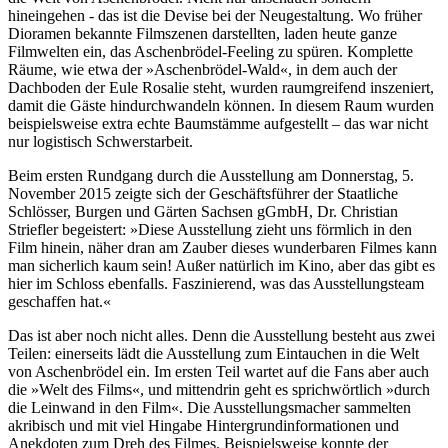
hineingehen - das ist die Devise bei der Neugestaltung. Wo früher
Dioramen bekannte Filmszenen darstellten, laden heute ganze
Filmwelten ein, das Aschenbrödel-Feeling zu spüren. Komplette
Räume, wie etwa der »Aschenbrödel-Wald«, in dem auch der
Dachboden der Eule Rosalie steht, wurden raumgreifend inszeniert,
damit die Gäste hindurchwandeln können. In diesem Raum wurden
beispielsweise extra echte Baumstämme aufgestellt – das war nicht
nur logistisch Schwerstarbeit.
Beim ersten Rundgang durch die Ausstellung am Donnerstag, 5.
November 2015 zeigte sich der Geschäftsführer der Staatliche
Schlösser, Burgen und Gärten Sachsen gGmbH, Dr. Christian
Striefler begeistert: »Diese Ausstellung zieht uns förmlich in den
Film hinein, näher dran am Zauber dieses wunderbaren Filmes kann
man sicherlich kaum sein! Außer natürlich im Kino, aber das gibt es
hier im Schloss ebenfalls. Faszinierend, was das Ausstellungsteam
geschaffen hat.«
Das ist aber noch nicht alles. Denn die Ausstellung besteht aus zwei
Teilen: einerseits lädt die Ausstellung zum Eintauchen in die Welt
von Aschenbrödel ein. Im ersten Teil wartet auf die Fans aber auch
die »Welt des Films«, und mittendrin geht es sprichwörtlich »durch
die Leinwand in den Film«. Die Ausstellungsmacher sammelten
akribisch und mit viel Hingabe Hintergrundinformationen und
Anekdoten zum Dreh des Filmes. Beispielsweise konnte der