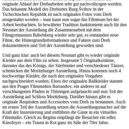
originale Ablauf der Dreharbeiten sehr gut nachvollzogen werden.
Das bekannte Modell des Drehortes Burg Švihov in der
Tschechischen Republik ist nach originalen Fotos vom Dreh
neugestaltet worden – man kann nun sogar das Filmteam bei der
Arbeit beobachten. In bewährter Tradition funktionierte auch für den
Neustart der Ausstellung die Zusammenarbeit mit dem
Filmgymnasium Babelsberg wieder sehr gut, es entstanden neue
Filme, die Hintergrundinformationen und Fakten zum Dreh
dokumentieren und Teil der Ausstellung geworden sind.
Und ganz klar: auch bei diesem Neustart gibt es wieder originale
Kleider aus dem Film zu sehen. Insgesamt 5 Originalkostüme,
darunter das des Königs, der Stiefmutter und verschiedener Tänzer,
schmücken die Moritzburger Ausstellung. Hinzu kommen noch 4
hochwertige Kleider, die nach den originalen Vorgaben
nachgeschneidert wurden. Eines der originalen Ballkleider stammt
aus den Prager Filmstudios Barrandov, ein anderes ist auf
verschlungenen Pfaden in Thüringen aufgetaucht und nun Teil der
Ausstellung auf Schloss Moritzburg. Darüber hinaus gibt es
originale Requisiten und Accessoires vom Dreh zu bestaunen. Auch
im ersten Teil der Ausstellung setzen die Ausstellungsmacher auf die
Kraft der Inszenierung und entführen die Gäste in ein virtuelles
Filmstudio. Gleich zu Beginn empfängt die Besucher ein edles
Kinofoyer – ein Traum in Rot ganz im Stile der 70er Jahre.