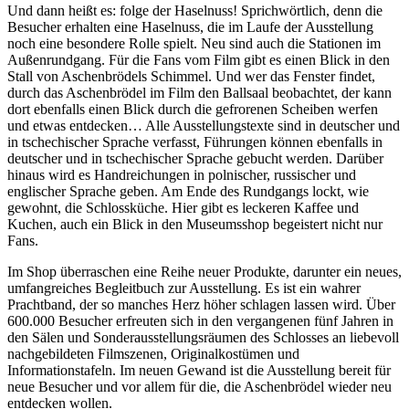
Und dann heißt es: folge der Haselnuss! Sprichwörtlich, denn die
Besucher erhalten eine Haselnuss, die im Laufe der Ausstellung
noch eine besondere Rolle spielt. Neu sind auch die Stationen im
Außenrundgang. Für die Fans vom Film gibt es einen Blick in den
Stall von Aschenbrödels Schimmel. Und wer das Fenster findet,
durch das Aschenbrödel im Film den Ballsaal beobachtet, der kann
dort ebenfalls einen Blick durch die gefrorenen Scheiben werfen
und etwas entdecken… Alle Ausstellungstexte sind in deutscher und
in tschechischer Sprache verfasst, Führungen können ebenfalls in
deutscher und in tschechischer Sprache gebucht werden. Darüber
hinaus wird es Handreichungen in polnischer, russischer und
englischer Sprache geben. Am Ende des Rundgangs lockt, wie
gewohnt, die Schlossküche. Hier gibt es leckeren Kaffee und
Kuchen, auch ein Blick in den Museumsshop begeistert nicht nur
Fans.
Im Shop überraschen eine Reihe neuer Produkte, darunter ein neues,
umfangreiches Begleitbuch zur Ausstellung. Es ist ein wahrer
Prachtband, der so manches Herz höher schlagen lassen wird. Über
600.000 Besucher erfreuten sich in den vergangenen fünf Jahren in
den Sälen und Sonderausstellungsräumen des Schlosses an liebevoll
nachgebildeten Filmszenen, Originalkostümen und
Informationstafeln. Im neuen Gewand ist die Ausstellung bereit für
neue Besucher und vor allem für die, die Aschenbrödel wieder neu
entdecken wollen.