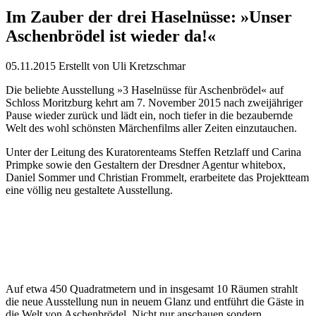
Im Zauber der drei Haselnüsse: »Unser
Aschenbrödel ist wieder da!«
05.11.2015
Erstellt von
Uli Kretzschmar
Die beliebte Ausstellung »3 Haselnüsse für Aschenbrödel« auf
Schloss Moritzburg kehrt am 7. November 2015 nach zweijähriger
Pause wieder zurück und lädt ein, noch tiefer in die bezaubernde
Welt des wohl schönsten Märchenfilms aller Zeiten einzutauchen.
Unter der Leitung des Kuratorenteams Steffen Retzlaff und Carina
Primpke sowie den Gestaltern der Dresdner Agentur whitebox,
Daniel Sommer und Christian Frommelt, erarbeitete das Projektteam
eine völlig neu gestaltete Ausstellung.
Auf etwa 450 Quadratmetern und in insgesamt 10 Räumen strahlt
die neue Ausstellung nun in neuem Glanz und entführt die Gäste in
die Welt von Aschenbrödel. Nicht nur anschauen sondern