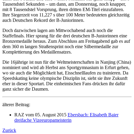
Tausendstel Sekunden – um dann, am Donnerstag, noch knapper,
mit 8 Tausendstel Vorsprung, ihren dritten EM-Titel einzufahren.
Ihre Siegerzeit von 11,227 s über 100 Meter bedeuteten gleichzeitig
auch Deutschen Rekord der B-Juniorinnen.
Doch dazwischen lagen am Mittwochabend auch noch die
Staffefinals. Hier sprang für die drei deutschen B-Juniorinnen eine
Bronzemedaille heraus. Zum Abschluss am Freitagabend gab es auf
dem 360 m langen Straßensprint noch eine Silbermedaille zur
Komplettierung des Medaillensatzes.
Die 16jährige ist nun für die Weltmeisterschaften in Nanjing (China)
nominiert und wird ab Herbst ans Sportgymnasium in Erfurt gehen,
wo sie auch die Möglichkeit hat, Eisschnelllaufen zu trainieren. Da
Speedskating keine olympische Disziplin ist, sieht sie ihre Zukunft
eher in dieser Sportart. Die einheimischen Fans drücken ihr dafür
ganz sicher die Daumen.
älterer Beitrag:
RAZ vom 05. August 2015
Ebersbach: Elisabeth Baier
dreifache Vizeeuropameisterin
Zurück