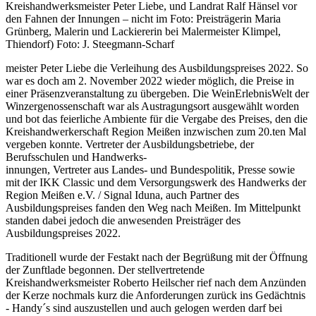
Kreishandwerksmeister Peter Liebe, und Landrat Ralf Hänsel vor
den Fahnen der Innungen – nicht im Foto: Preisträgerin Maria
Grünberg, Malerin und Lackiererin bei Malermeister Klimpel,
Thiendorf) Foto: J. Steegmann-Scharf
meister Peter Liebe die Verleihung des Ausbildungspreises 2022. So
war es doch am 2. November 2022 wieder möglich, die Preise in
einer Präsenzveranstaltung zu übergeben. Die WeinErlebnisWelt der
Winzergenossenschaft war als Austragungsort ausgewählt worden
und bot das feierliche Ambiente für die Vergabe des Preises, den die
Kreishandwerkerschaft Region Meißen inzwischen zum 20.ten Mal
vergeben konnte. Vertreter der Ausbildungsbetriebe, der
Berufsschulen und Handwerks-
innungen, Vertreter aus Landes- und Bundespolitik, Presse sowie
mit der IKK Classic und dem Versorgungswerk des Handwerks der
Region Meißen e.V. / Signal Iduna, auch Partner des
Ausbildungspreises fanden den Weg nach Meißen. Im Mittelpunkt
standen dabei jedoch die anwesenden Preisträger des
Ausbildungspreises 2022.
Traditionell wurde der Festakt nach der Begrüßung mit der Öffnung
der Zunftlade begonnen. Der stellvertretende
Kreishandwerksmeister Roberto Heilscher rief nach dem Anzünden
der Kerze nochmals kurz die Anforderungen zurück ins Gedächtnis
- Handy´s sind auszustellen und auch gelogen werden darf bei