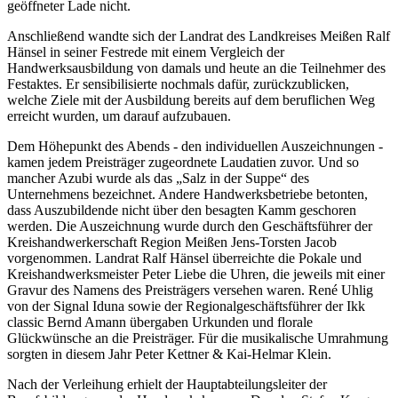
geöffneter Lade nicht.
Anschließend wandte sich der Landrat des Landkreises Meißen Ralf
Hänsel in seiner Festrede mit einem Vergleich der
Handwerksausbildung von damals und heute an die Teilnehmer des
Festaktes. Er sensibilisierte nochmals dafür, zurückzublicken,
welche Ziele mit der Ausbildung bereits auf dem beruflichen Weg
erreicht wurden, um darauf aufzubauen.
Dem Höhepunkt des Abends - den individuellen Auszeichnungen -
kamen jedem Preisträger zugeordnete Laudatien zuvor. Und so
mancher Azubi wurde als das „Salz in der Suppe“ des
Unternehmens bezeichnet. Andere Handwerksbetriebe betonten,
dass Auszubildende nicht über den besagten Kamm geschoren
werden. Die Auszeichnung wurde durch den Geschäftsführer der
Kreishandwerkerschaft Region Meißen Jens-Torsten Jacob
vorgenommen. Landrat Ralf Hänsel überreichte die Pokale und
Kreishandwerksmeister Peter Liebe die Uhren, die jeweils mit einer
Gravur des Namens des Preisträgers versehen waren. René Uhlig
von der Signal Iduna sowie der Regionalgeschäftsführer der Ikk
classic Bernd Amann übergaben Urkunden und florale
Glückwünsche an die Preisträger. Für die musikalische Umrahmung
sorgten in diesem Jahr Peter Kettner & Kai-Helmar Klein.
Nach der Verleihung erhielt der Hauptabteilungsleiter der