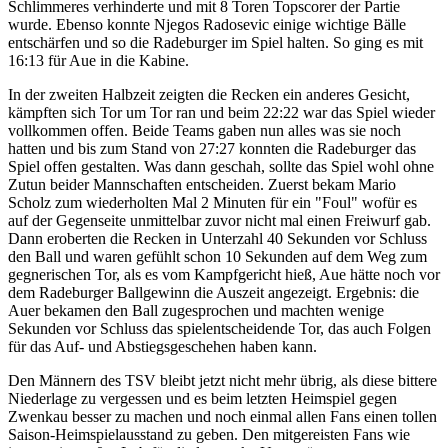
Schlimmeres verhinderte und mit 8 Toren Topscorer der Partie
wurde. Ebenso konnte Njegos Radosevic einige wichtige Bälle
entschärfen und so die Radeburger im Spiel halten. So ging es mit
16:13 für Aue in die Kabine.
In der zweiten Halbzeit zeigten die Recken ein anderes Gesicht,
kämpften sich Tor um Tor ran und beim 22:22 war das Spiel wieder
vollkommen offen. Beide Teams gaben nun alles was sie noch
hatten und bis zum Stand von 27:27 konnten die Radeburger das
Spiel offen gestalten. Was dann geschah, sollte das Spiel wohl ohne
Zutun beider Mannschaften entscheiden. Zuerst bekam Mario
Scholz zum wiederholten Mal 2 Minuten für ein "Foul" wofür es
auf der Gegenseite unmittelbar zuvor nicht mal einen Freiwurf gab.
Dann eroberten die Recken in Unterzahl 40 Sekunden vor Schluss
den Ball und waren gefühlt schon 10 Sekunden auf dem Weg zum
gegnerischen Tor, als es vom Kampfgericht hieß, Aue hätte noch vor
dem Radeburger Ballgewinn die Auszeit angezeigt. Ergebnis: die
Auer bekamen den Ball zugesprochen und machten wenige
Sekunden vor Schluss das spielentscheidende Tor, das auch Folgen
für das Auf- und Abstiegsgeschehen haben kann.
Den Männern des TSV bleibt jetzt nicht mehr übrig, als diese bittere
Niederlage zu vergessen und es beim letzten Heimspiel gegen
Zwenkau besser zu machen und noch einmal allen Fans einen tollen
Saison-Heimspielausstand zu geben. Den mitgereisten Fans wie