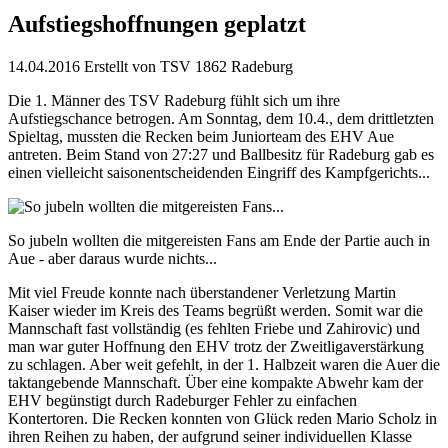
Aufstiegshoffnungen geplatzt
14.04.2016
Erstellt von
TSV 1862 Radeburg
Die 1. Männer des TSV Radeburg fühlt sich um ihre
Aufstiegschance betrogen. Am Sonntag, dem 10.4., dem drittletzten
Spieltag, mussten die Recken beim Juniorteam des EHV Aue
antreten. Beim Stand von 27:27 und Ballbesitz für Radeburg gab es
einen vielleicht saisonentscheidenden Eingriff des Kampfgerichts...
So jubeln wollten die mitgereisten Fans am Ende der Partie auch in
Aue - aber daraus wurde nichts...
Mit viel Freude konnte nach überstandener Verletzung Martin
Kaiser wieder im Kreis des Teams begrüßt werden. Somit war die
Mannschaft fast vollständig (es fehlten Friebe und Zahirovic) und
man war guter Hoffnung den EHV trotz der Zweitligaverstärkung
zu schlagen. Aber weit gefehlt, in der 1. Halbzeit waren die Auer die
taktangebende Mannschaft. Über eine kompakte Abwehr kam der
EHV begünstigt durch Radeburger Fehler zu einfachen
Kontertoren. Die Recken konnten von Glück reden Mario Scholz in
ihren Reihen zu haben, der aufgrund seiner individuellen Klasse