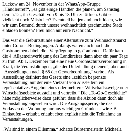
Luckow am 24. November in der WhatsApp-Gruppe
„Händlertreff“, „es gibt einige Händler, die planen, am Samstag,
dem 5.12., ihr Geschäft von 9 bis 18 Uhr zu öffnen. Gibt es
vielleicht noch Mitstreiter? Eventuell hat jemand noch Ideen, wie
wir zum Bummel durch unsere weihnachtlich geschmückte Stadt
einladen können? Freu mich auf eure Nachricht.“
Das war die Geburtsstunde einer Alternative zum Weihnachtsmarkt
unter Corona-Bedingungen. Anfangs waren auch noch die
Gastronomen dabei, die „Verpflegung to go“ anboten. Dafür kam
die 4. Allgemeinverfügung des Landkreises dann aber ein paar Tage
zu früh. Ab 1. Dezember trat eine neue Coronaschutzverordnung in
Kraft, die Veranstaltungen, „die der Unterhaltung dienen“, aber auch
„Ausstellungen nach § 65 der Gewerbeordnung“ verbot. Als
Ausstellung definiert das Gesetz eine „zeitlich begrenzte
Veranstaltung, auf der eine Vielzahl von Ausstellern ein
repräsentatives Angebot eines oder mehrerer Wirtschaftszweige oder
Wirtschaftsgebiete ausstellt und vertreibt.“ Die „To-Go-Geschichte“
hätte möglicherweise dazu geführt, dass die Aktion dann doch als
Veranstaltung angesehen wird. Die Ausgangssperre, die das
Verlassen der Wohnung nur aus wichtigen Gründen – wie z.B.
Einkaufen – erlaubt, erlaubt eben explizit nicht die Teilnahme an
Veranstaltungen.
„Wir sind in einem Dilemma,“ schätze Bürgermeisterin Michaela