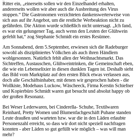
Ritter ein, „einerseits sollen wir den Einzelhandel erhalten,
andererseits wollen wir aber auch die Ausbreitung des Virus
stoppen.“ Die Gastronomen verzichteten dankenswerterweise von
sich aus auf ihr Angebot, um die restliche Werbeaktion nicht zu
gefährden. Die Aktion wurde schließlich nicht untersagt. „Ich fand,
es war ein gelungener Tag, auch wenn den Leuten der Glühwein
gefehlt hat,“ zog Stephanie Schmidt ein erstes Resümee.
Am Sonnabend, dem 5.September, erwiesen sich die Radeburger
sowohl als diszipliniertes Völkchen als auch ihren Händlern
wohlgesonnen. Natürlich fehlt allen der Weihnachtsmarkt. Das
Sichtreffen, Austauschen, Glühweintrinken, die Gemeinschaft eben,
die wie ein Lebenselixier in diesen dunklen Tagen ist. Deshalb sieht
das Bild vom Marktplatz auf den ersten Blick etwas verlassen aus,
doch alle Geschäftsinhaber, mit denen wir gesprochen haben - die
Wollkiste, Modehaus Luckow, Wäscheeck, Firma Kerstin Schiefner
und Kopierbüro Schmidt waren gut besucht und absolut happy ob
der großen Resonanz.
Bei Weser Lederwaren, bei Cinderella- Schuhe, Textilwaren
Reinhard, Pretty Women und Blumenfachgeschäft Puhane standen
Leute draußen und warteten bzw. war die in den Läden erlaubte
Personenzahl erreicht, so dass wir dort nicht speziell nachfragen
konnten - aber Läden so gut gefüllt wie möglich – was will man
mehr?