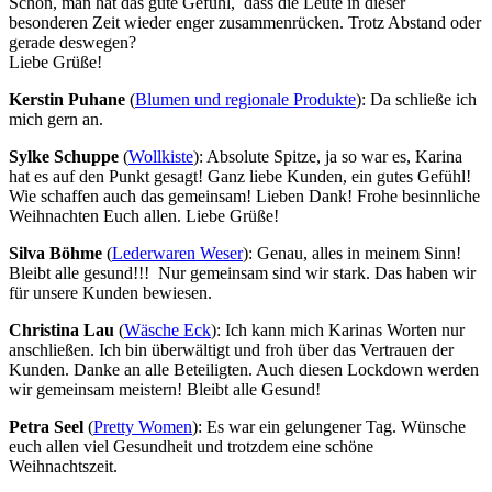
Schön, man hat das gute Gefühl, dass die Leute in dieser
besonderen Zeit wieder enger zusammenrücken. Trotz Abstand oder
gerade deswegen?
Liebe Grüße!
Kerstin Puhane
(
Blumen und regionale Produkte
): Da schließe ich
mich gern an.
Sylke Schuppe
(
Wollkiste
): Absolute Spitze, ja so war es, Karina
hat es auf den Punkt gesagt! Ganz liebe Kunden, ein gutes Gefühl!
Wie schaffen auch das gemeinsam! Lieben Dank! Frohe besinnliche
Weihnachten Euch allen. Liebe Grüße!
Silva Böhme
(
Lederwaren Weser
): Genau, alles in meinem Sinn!
Bleibt alle gesund!!! Nur gemeinsam sind wir stark. Das haben wir
für unsere Kunden bewiesen.
Christina Lau
(
Wäsche Eck
): Ich kann mich Karinas Worten nur
anschließen. Ich bin überwältigt und froh über das Vertrauen der
Kunden. Danke an alle Beteiligten. Auch diesen Lockdown werden
wir gemeinsam meistern! Bleibt alle Gesund!
Petra Seel
(
Pretty Women
): Es war ein gelungener Tag. Wünsche
euch allen viel Gesundheit und trotzdem eine schöne
Weihnachtszeit.