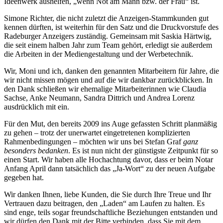
Ideenwerk aushelfen, „wenn Not am Mann bzw. der Frau“ ist.
Simone Richter, die nicht zuletzt die Anzeigen-Stammkunden gut
kennen dürften, ist weiterhin für den Satz und die Druckvorstufe des
Radeburger Anzeigers zuständig. Gemeinsam mit Saskia Härtwig,
die seit einem halben Jahr zum Team gehört, erledigt sie außerdem
die Arbeiten in der Mediengestaltung und der Werbetechnik.
Wir, Moni und ich, danken den genannten Mitarbeitern für Jahre, die
wir nicht missen mögen und auf die wir dankbar zurückblicken. In
den Dank schließen wir ehemalige Mitarbeiterinnen wie Claudia
Sachse, Anke Neumann, Sandra Dittrich und Andrea Lorenz
ausdrücklich mit ein.
Für den Mut, den bereits 2009 ins Auge gefassten Schritt planmäßig
zu gehen – trotz der unerwartet eingetretenen komplizierten
Rahmenbedingungen – möchten wir uns bei Stefan Graf
ganz
besonders bedanken
. Es ist nun nicht der günstigste Zeitpunkt für so
einen Start. Wir haben alle Hochachtung davor, dass er beim Notar
Anfang April dann tatsächlich das „Ja-Wort“ zu der neuen Aufgabe
gegeben hat.
Wir danken Ihnen, liebe Kunden, die Sie durch Ihre Treue und Ihr
Vertrauen dazu beitragen, den „Laden“ am Laufen zu halten. Es
sind enge, teils sogar freundschaftliche Beziehungen entstanden und
wir dürfen den Dank mit der Bitte verbinden, dass Sie mit dem