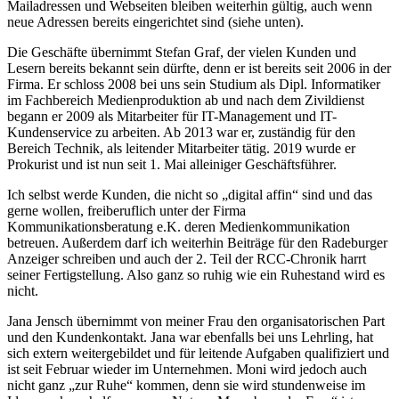
Mailadressen und Webseiten bleiben weiterhin gültig, auch wenn
neue Adressen bereits eingerichtet sind (siehe unten).
Die Geschäfte übernimmt Stefan Graf, der vielen Kunden und
Lesern bereits bekannt sein dürfte, denn er ist bereits seit 2006 in der
Firma. Er schloss 2008 bei uns sein Studium als Dipl. Informatiker
im Fachbereich Medienproduktion ab und nach dem Zivildienst
begann er 2009 als Mitarbeiter für IT-Management und IT-
Kundenservice zu arbeiten. Ab 2013 war er, zuständig für den
Bereich Technik, als leitender Mitarbeiter tätig. 2019 wurde er
Prokurist und ist nun seit 1. Mai alleiniger Geschäftsführer.
Ich selbst werde Kunden, die nicht so „digital affin“ sind und das
gerne wollen, freiberuflich unter der Firma
Kommunikationsberatung e.K. deren Medienkommunikation
betreuen. Außerdem darf ich weiterhin Beiträge für den Radeburger
Anzeiger schreiben und auch der 2. Teil der RCC-Chronik harrt
seiner Fertigstellung. Also ganz so ruhig wie ein Ruhestand wird es
nicht.
Jana Jensch übernimmt von meiner Frau den organisatorischen Part
und den Kundenkontakt. Jana war ebenfalls bei uns Lehrling, hat
sich extern weitergebildet und für leitende Aufgaben qualifiziert und
ist seit Februar wieder im Unternehmen. Moni wird jedoch auch
nicht ganz „zur Ruhe“ kommen, denn sie wird stundenweise im