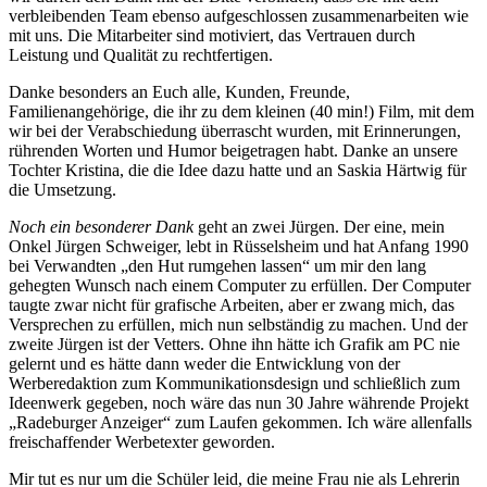
verbleibenden Team ebenso aufgeschlossen zusammenarbeiten wie
mit uns. Die Mitarbeiter sind motiviert, das Vertrauen durch
Leistung und Qualität zu rechtfertigen.
Danke besonders an Euch alle, Kunden, Freunde,
Familienangehörige, die ihr zu dem kleinen (40 min!) Film, mit dem
wir bei der Verabschiedung überrascht wurden, mit Erinnerungen,
rührenden Worten und Humor beigetragen habt. Danke an unsere
Tochter Kristina, die die Idee dazu hatte und an Saskia Härtwig für
die Umsetzung.
Noch ein besonderer Dank
geht an zwei Jürgen. Der eine, mein
Onkel Jürgen Schweiger, lebt in Rüsselsheim und hat Anfang 1990
bei Verwandten „den Hut rumgehen lassen“ um mir den lang
gehegten Wunsch nach einem Computer zu erfüllen. Der Computer
taugte zwar nicht für grafische Arbeiten, aber er zwang mich, das
Versprechen zu erfüllen, mich nun selbständig zu machen. Und der
zweite Jürgen ist der Vetters. Ohne ihn hätte ich Grafik am PC nie
gelernt und es hätte dann weder die Entwicklung von der
Werberedaktion zum Kommunikationsdesign und schließlich zum
Ideenwerk gegeben, noch wäre das nun 30 Jahre währende Projekt
„Radeburger Anzeiger“ zum Laufen gekommen. Ich wäre allenfalls
freischaffender Werbetexter geworden.
Mir tut es nur um die Schüler leid, die meine Frau nie als Lehrerin