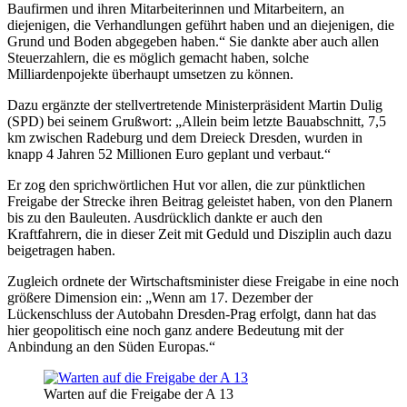
Baufirmen und ihren Mitarbeiterinnen und Mitarbeitern, an
diejenigen, die Verhandlungen geführt haben und an diejenigen, die
Grund und Boden abgegeben haben.“ Sie dankte aber auch allen
Steuerzahlern, die es möglich gemacht haben, solche
Milliardenpojekte überhaupt umsetzen zu können.
Dazu ergänzte der stellvertretende Ministerpräsident Martin Dulig
(SPD) bei seinem Grußwort: „Allein beim letzte Bauabschnitt, 7,5
km zwischen Radeburg und dem Dreieck Dresden, wurden in
knapp 4 Jahren 52 Millionen Euro geplant und verbaut.“
Er zog den sprichwörtlichen Hut vor allen, die zur pünktlichen
Freigabe der Strecke ihren Beitrag geleistet haben, von den Planern
bis zu den Bauleuten. Ausdrücklich dankte er auch den
Kraftfahrern, die in dieser Zeit mit Geduld und Disziplin auch dazu
beigetragen haben.
Zugleich ordnete der Wirtschaftsminister diese Freigabe in eine noch
größere Dimension ein: „Wenn am 17. Dezember der
Lückenschluss der Autobahn Dresden-Prag erfolgt, dann hat das
hier geopolitisch eine noch ganz andere Bedeutung mit der
Anbindung an den Süden Europas.“
Warten auf die Freigabe der A 13