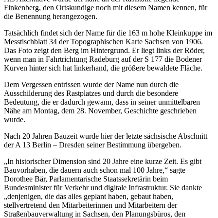
Finkenberg, den Ortskundige noch mit diesem Namen kennen, für
die Benennung herangezogen.
Tatsächlich findet sich der Name für die 163 m hohe Kleinkuppe im
Messtischblatt 34 der Topographischen Karte Sachsen von 1906.
Das Foto zeigt den Berg im Hintergrund. Er liegt links der Röder,
wenn man in Fahrtrichtung Radeburg auf der S 177 die Bodener
Kurven hinter sich hat linkerhand, die größere bewaldete Fläche.
Dem Vergessen entrissen wurde der Name nun durch die
Ausschilderung des Rastplatzes und durch die besondere
Bedeutung, die er dadurch gewann, dass in seiner unmittelbaren
Nähe am Montag, dem 28. November, Geschichte geschrieben
wurde.
Nach 20 Jahren Bauzeit wurde hier der letzte sächsische Abschnitt
der A 13 Berlin – Dresden seiner Bestimmung übergeben.
„In historischer Dimension sind 20 Jahre eine kurze Zeit. Es gibt
Bauvorhaben, die dauern auch schon mal 100 Jahre,“ sagte
Dorothee Bär, Parlamentarische Staatssekretärin beim
Bundesminister für Verkehr und digitale Infrastruktur. Sie dankte
„denjenigen, die das alles geplant haben, gebaut haben,
stellvertretend den Mitarbeiterinnen und Mitarbeitern der
Straßenbauverwaltung in Sachsen, den Planungsbüros, den