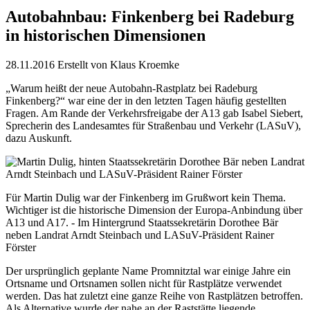
Autobahnbau: Finkenberg bei Radeburg
in historischen Dimensionen
28.11.2016
Erstellt von
Klaus Kroemke
„Warum heißt der neue Autobahn-Rastplatz bei Radeburg
Finkenberg?“ war eine der in den letzten Tagen häufig gestellten
Fragen. Am Rande der Verkehrsfreigabe der A13 gab Isabel Siebert,
Sprecherin des Landesamtes für Straßenbau und Verkehr (LASuV),
dazu Auskunft.
Für Martin Dulig war der Finkenberg im Grußwort kein Thema.
Wichtiger ist die historische Dimension der Europa-Anbindung über
A13 und A17. - Im Hintergrund Staatssekretärin Dorothee Bär
neben Landrat Arndt Steinbach und LASuV-Präsident Rainer
Förster
Der ursprünglich geplante Name Promnitztal war einige Jahre ein
Ortsname und Ortsnamen sollen nicht für Rastplätze verwendet
werden. Das hat zuletzt eine ganze Reihe von Rastplätzen betroffen.
Als Alternative wurde der nahe an der Raststätte liegende