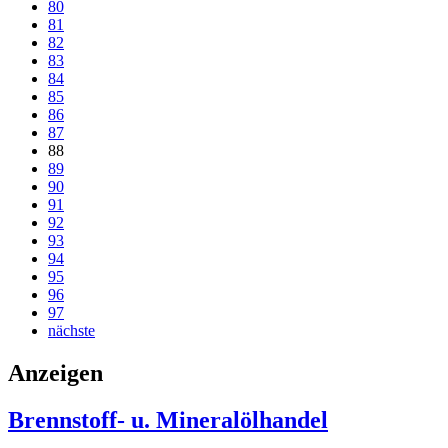
80
81
82
83
84
85
86
87
88
89
90
91
92
93
94
95
96
97
nächste
Anzeigen
Brennstoff- u. Mineralölhandel