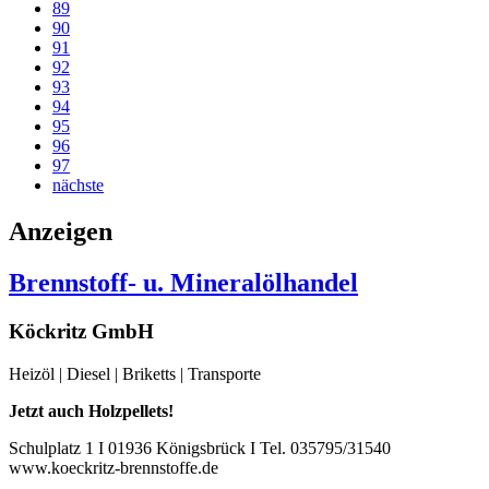
89
90
91
92
93
94
95
96
97
nächste
Anzeigen
Brennstoff- u. Mineralölhandel
Köckritz GmbH
Heizöl | Diesel | Briketts | Transporte
Jetzt auch Holzpellets!
Schulplatz 1 I 01936 Königsbrück I Tel. 035795/31540
www.koeckritz-brennstoffe.de