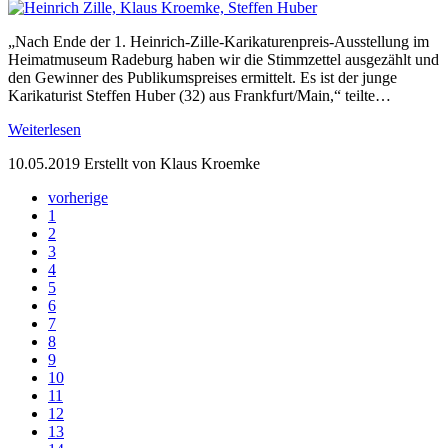
„Nach Ende der 1. Heinrich-Zille-Karikaturenpreis-Ausstellung im
Heimatmuseum Radeburg haben wir die Stimmzettel ausgezählt und
den Gewinner des Publikumspreises ermittelt. Es ist der junge
Karikaturist Steffen Huber (32) aus Frankfurt/Main,“ teilte…
Weiterlesen
10.05.2019
Erstellt von Klaus Kroemke
vorherige
1
2
3
4
5
6
7
8
9
10
11
12
13