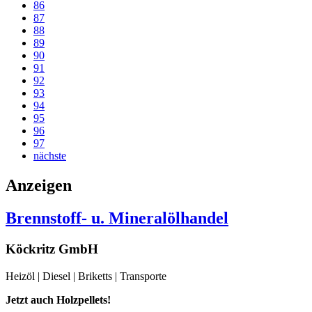
86
87
88
89
90
91
92
93
94
95
96
97
nächste
Anzeigen
Brennstoff- u. Mineralölhandel
Köckritz GmbH
Heizöl | Diesel | Briketts | Transporte
Jetzt auch Holzpellets!