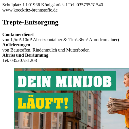
Schulplatz 1 I 01936 Königsbrück I Tel. 035795/31540
www.koeckritz-brennstoffe.de
Trepte-Entsorgung
Containerdienst
von 1,5m³-10m³ Absetzcontainer & 11m³-36m³ Abrollcontainer)
Anlieferungen
von Baustoffen, Rindenmulch und Mutterboden
Abriss und Beräumung
Tel. 035207/81208