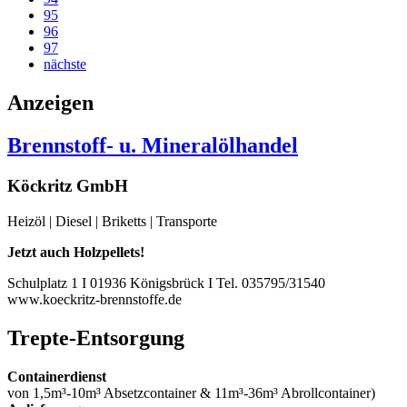
95
96
97
nächste
Anzeigen
Brennstoff- u. Mineralölhandel
Köckritz GmbH
Heizöl | Diesel | Briketts | Transporte
Jetzt auch Holzpellets!
Schulplatz 1 I 01936 Königsbrück I Tel. 035795/31540
www.koeckritz-brennstoffe.de
Trepte-Entsorgung
Containerdienst
von 1,5m³-10m³ Absetzcontainer & 11m³-36m³ Abrollcontainer)