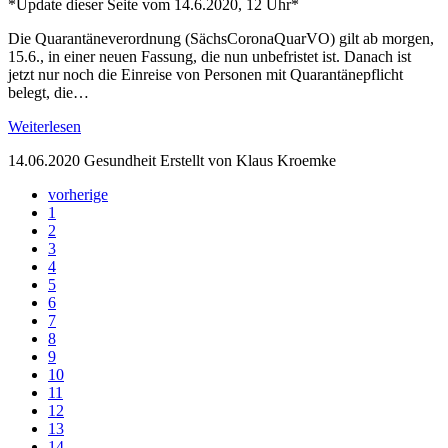
*Update dieser Seite vom 14.6.2020, 12 Uhr*
Die Quarantäneverordnung (SächsCoronaQuarVO) gilt ab morgen,
15.6., in einer neuen Fassung, die nun unbefristet ist. Danach ist
jetzt nur noch die Einreise von Personen mit Quarantänepflicht
belegt, die…
Weiterlesen
14.06.2020
Gesundheit
Erstellt von Klaus Kroemke
vorherige
1
2
3
4
5
6
7
8
9
10
11
12
13
14