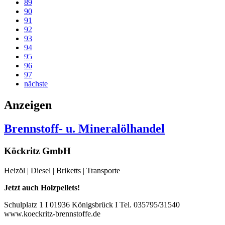
89
90
91
92
93
94
95
96
97
nächste
Anzeigen
Brennstoff- u. Mineralölhandel
Köckritz GmbH
Heizöl | Diesel | Briketts | Transporte
Jetzt auch Holzpellets!
Schulplatz 1 I 01936 Königsbrück I Tel. 035795/31540
www.koeckritz-brennstoffe.de