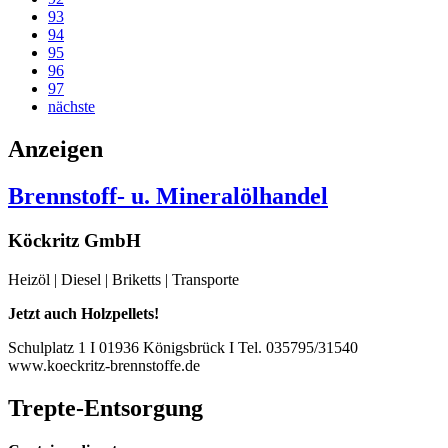
93
94
95
96
97
nächste
Anzeigen
Brennstoff- u. Mineralölhandel
Köckritz GmbH
Heizöl | Diesel | Briketts | Transporte
Jetzt auch Holzpellets!
Schulplatz 1 I 01936 Königsbrück I Tel. 035795/31540
www.koeckritz-brennstoffe.de
Trepte-Entsorgung