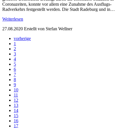
Coronazeiten, konnte vor allem eine Zunahme des Ausflugs-
Radverkehrs festgestellt werden. Die Stadt Radeburg und in…
Weiterlesen
27.08.2020
Erstellt von Stefan Wellner
vorherige
1
2
3
4
5
6
7
8
9
10
11
12
13
14
15
16
17