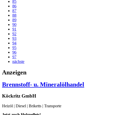
85
86
87
88
89
90
91
92
93
94
95
96
97
nächste
Anzeigen
Brennstoff- u. Mineralölhandel
Köckritz GmbH
Heizöl | Diesel | Briketts | Transporte
Jetzt auch Holzpellets!