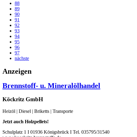
88
89
90
91
92
93
94
95
96
97
nächste
Anzeigen
Brennstoff- u. Mineralölhandel
Köckritz GmbH
Heizöl | Diesel | Briketts | Transporte
Jetzt auch Holzpellets!
Schulplatz 1 I 01936 Königsbrück I Tel. 035795/31540