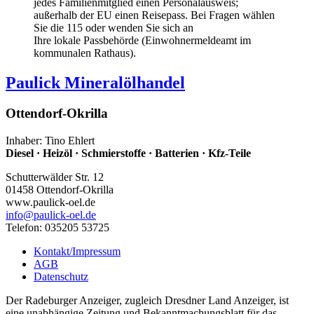
jedes Familienmitglied einen Personalausweis;
außerhalb der EU einen Reisepass. Bei Fragen wählen
Sie die 115 oder wenden Sie sich an
Ihre lokale Passbehörde (Einwohnermeldeamt im
kommunalen Rathaus).
Paulick Mineralölhandel
Ottendorf-Okrilla
Inhaber: Tino Ehlert
Diesel · Heizöl · Schmierstoffe · Batterien · Kfz-Teile
Schutterwälder Str. 12
01458 Ottendorf-Okrilla
www.paulick-oel.de
info
@paulick-oel.de
Telefon: 035205 53725
Kontakt/Impressum
AGB
Datenschutz
Der Radeburger Anzeiger, zugleich Dresdner Land Anzeiger, ist
eine unabhängige Zeitung und Bekanntmachungsblatt für das