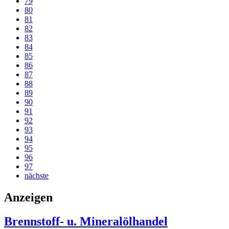
79
80
81
82
83
84
85
86
87
88
89
90
91
92
93
94
95
96
97
nächste
Anzeigen
Brennstoff- u. Mineralölhandel