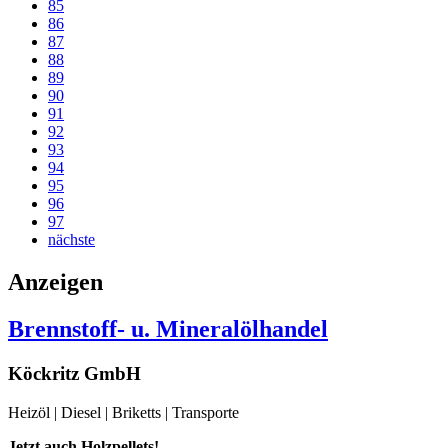
85
86
87
88
89
90
91
92
93
94
95
96
97
nächste
Anzeigen
Brennstoff- u. Mineralölhandel
Köckritz GmbH
Heizöl | Diesel | Briketts | Transporte
Jetzt auch Holzpellets!