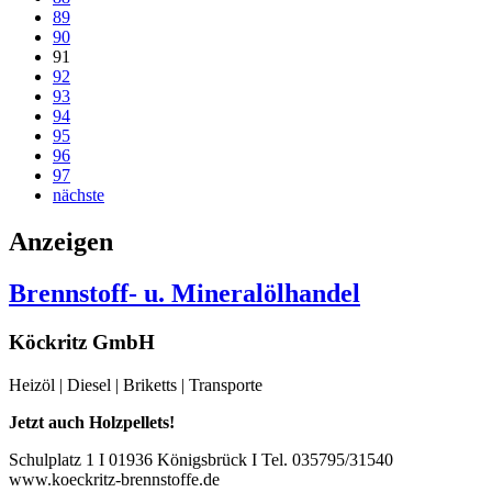
89
90
91
92
93
94
95
96
97
nächste
Anzeigen
Brennstoff- u. Mineralölhandel
Köckritz GmbH
Heizöl | Diesel | Briketts | Transporte
Jetzt auch Holzpellets!
Schulplatz 1 I 01936 Königsbrück I Tel. 035795/31540
www.koeckritz-brennstoffe.de