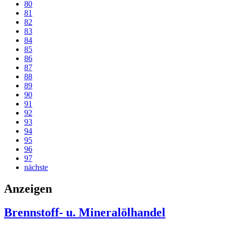
80
81
82
83
84
85
86
87
88
89
90
91
92
93
94
95
96
97
nächste
Anzeigen
Brennstoff- u. Mineralölhandel