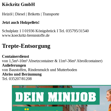
Köckritz GmbH
Heizöl | Diesel | Briketts | Transporte
Jetzt auch Holzpellets!
Schulplatz 1 I 01936 Königsbrück I Tel. 035795/31540
www.koeckritz-brennstoffe.de
Trepte-Entsorgung
Containerdienst
von 1,5m³-10m³ Absetzcontainer & 11m³-36m³ Abrollcontainer)
Anlieferungen
von Baustoffen, Rindenmulch und Mutterboden
Abriss und Beräumung
Tel. 035207/81208