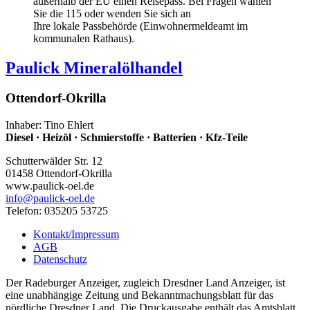
außerhalb der EU einen Reisepass. Bei Fragen wählen
Sie die 115 oder wenden Sie sich an
Ihre lokale Passbehörde (Einwohnermeldeamt im
kommunalen Rathaus).
Paulick Mineralölhandel
Ottendorf-Okrilla
Inhaber: Tino Ehlert
Diesel · Heizöl · Schmierstoffe · Batterien · Kfz-Teile
Schutterwälder Str. 12
01458 Ottendorf-Okrilla
www.paulick-oel.de
info
@paulick-oel.de
Telefon: 035205 53725
Kontakt/Impressum
AGB
Datenschutz
Der Radeburger Anzeiger, zugleich Dresdner Land Anzeiger, ist
eine unabhängige Zeitung und Bekanntmachungsblatt für das
nördliche Dresdner Land. Die Druckausgabe enthält das Amtsblatt