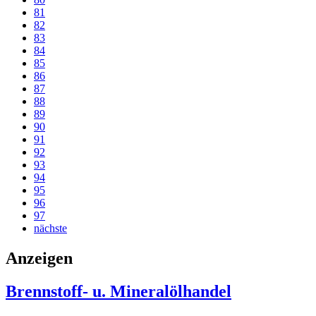
81
82
83
84
85
86
87
88
89
90
91
92
93
94
95
96
97
nächste
Anzeigen
Brennstoff- u. Mineralölhandel