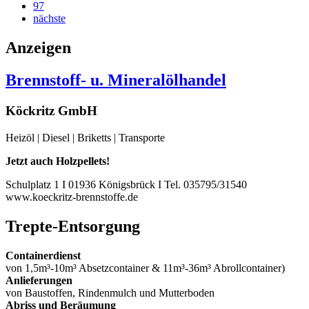
97
nächste
Anzeigen
Brennstoff- u. Mineralölhandel
Köckritz GmbH
Heizöl | Diesel | Briketts | Transporte
Jetzt auch Holzpellets!
Schulplatz 1 I 01936 Königsbrück I Tel. 035795/31540
www.koeckritz-brennstoffe.de
Trepte-Entsorgung
Containerdienst
von 1,5m³-10m³ Absetzcontainer & 11m³-36m³ Abrollcontainer)
Anlieferungen
von Baustoffen, Rindenmulch und Mutterboden
Abriss und Beräumung