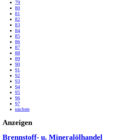
79
80
81
82
83
84
85
86
87
88
89
90
91
92
93
94
95
96
97
nächste
Anzeigen
Brennstoff- u. Mineralölhandel