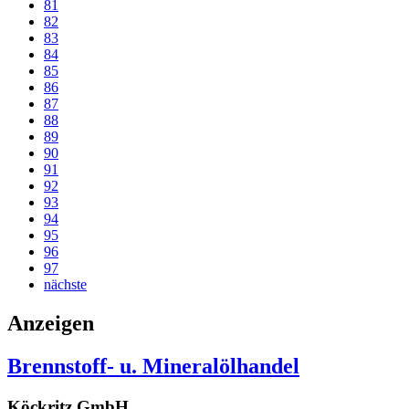
81
82
83
84
85
86
87
88
89
90
91
92
93
94
95
96
97
nächste
Anzeigen
Brennstoff- u. Mineralölhandel
Köckritz GmbH