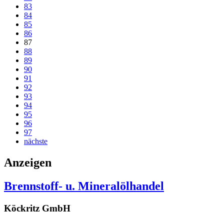
83
84
85
86
87
88
89
90
91
92
93
94
95
96
97
nächste
Anzeigen
Brennstoff- u. Mineralölhandel
Köckritz GmbH