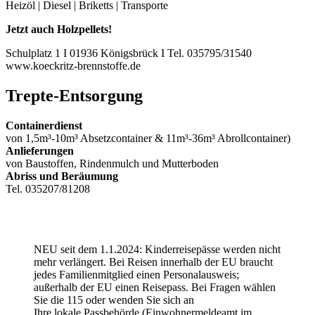
Heizöl | Diesel | Briketts | Transporte
Jetzt auch Holzpellets!
Schulplatz 1 I 01936 Königsbrück I Tel. 035795/31540
www.koeckritz-brennstoffe.de
Trepte-Entsorgung
Containerdienst
von 1,5m³-10m³ Absetzcontainer & 11m³-36m³ Abrollcontainer)
Anlieferungen
von Baustoffen, Rindenmulch und Mutterboden
Abriss und Beräumung
Tel. 035207/81208
NEU seit dem 1.1.2024: Kinderreisepässe werden nicht
mehr verlängert. Bei Reisen innerhalb der EU braucht
jedes Familienmitglied einen Personalausweis;
außerhalb der EU einen Reisepass. Bei Fragen wählen
Sie die 115 oder wenden Sie sich an
Ihre lokale Passbehörde (Einwohnermeldeamt im