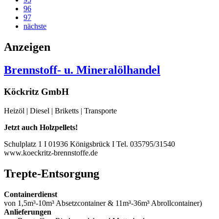
96
97
nächste
Anzeigen
Brennstoff- u. Mineralölhandel
Köckritz GmbH
Heizöl | Diesel | Briketts | Transporte
Jetzt auch Holzpellets!
Schulplatz 1 I 01936 Königsbrück I Tel. 035795/31540
www.koeckritz-brennstoffe.de
Trepte-Entsorgung
Containerdienst
von 1,5m³-10m³ Absetzcontainer & 11m³-36m³ Abrollcontainer)
Anlieferungen