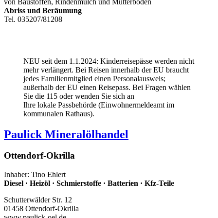
von Baustoffen, Rindenmulch und Mutterboden
Abriss und Beräumung
Tel. 035207/81208
NEU seit dem 1.1.2024: Kinderreisepässe werden nicht
mehr verlängert. Bei Reisen innerhalb der EU braucht
jedes Familienmitglied einen Personalausweis;
außerhalb der EU einen Reisepass. Bei Fragen wählen
Sie die 115 oder wenden Sie sich an
Ihre lokale Passbehörde (Einwohnermeldeamt im
kommunalen Rathaus).
Paulick Mineralölhandel
Ottendorf-Okrilla
Inhaber: Tino Ehlert
Diesel · Heizöl · Schmierstoffe · Batterien · Kfz-Teile
Schutterwälder Str. 12
01458 Ottendorf-Okrilla
www.paulick-oel.de