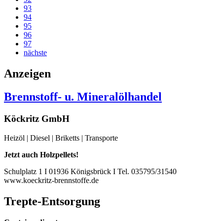
93
94
95
96
97
nächste
Anzeigen
Brennstoff- u. Mineralölhandel
Köckritz GmbH
Heizöl | Diesel | Briketts | Transporte
Jetzt auch Holzpellets!
Schulplatz 1 I 01936 Königsbrück I Tel. 035795/31540
www.koeckritz-brennstoffe.de
Trepte-Entsorgung