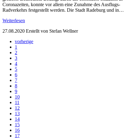
Coronazeiten, konnte vor allem eine Zunahme des Ausflugs-
Radverkehrs festgestellt werden. Die Stadt Radeburg und in…
Weiterlesen
27.08.2020
Erstellt von Stefan Wellner
vorherige
1
2
3
4
5
6
7
8
9
10
11
12
13
14
15
16
17