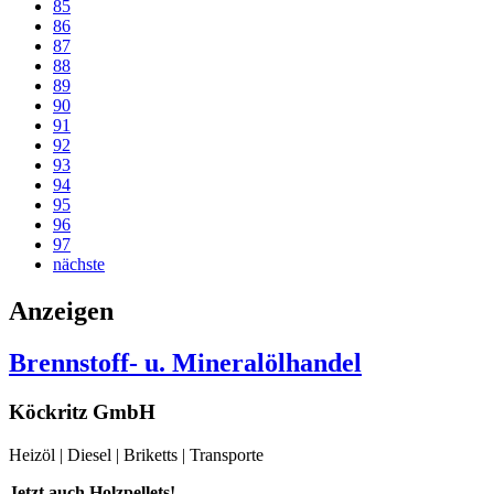
85
86
87
88
89
90
91
92
93
94
95
96
97
nächste
Anzeigen
Brennstoff- u. Mineralölhandel
Köckritz GmbH
Heizöl | Diesel | Briketts | Transporte
Jetzt auch Holzpellets!