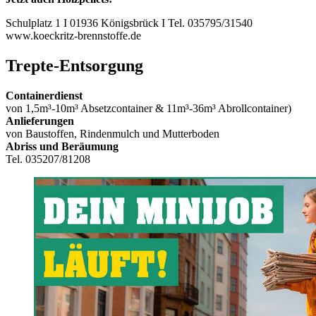
Schulplatz 1 I 01936 Königsbrück I Tel. 035795/31540
www.koeckritz-brennstoffe.de
Trepte-Entsorgung
Containerdienst
von 1,5m³-10m³ Absetzcontainer & 11m³-36m³ Abrollcontainer)
Anlieferungen
von Baustoffen, Rindenmulch und Mutterboden
Abriss und Beräumung
Tel. 035207/81208