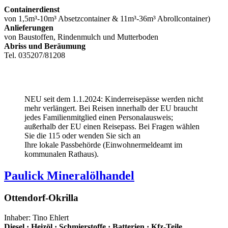
Containerdienst
von 1,5m³-10m³ Absetzcontainer & 11m³-36m³ Abrollcontainer)
Anlieferungen
von Baustoffen, Rindenmulch und Mutterboden
Abriss und Beräumung
Tel. 035207/81208
NEU seit dem 1.1.2024: Kinderreisepässe werden nicht
mehr verlängert. Bei Reisen innerhalb der EU braucht
jedes Familienmitglied einen Personalausweis;
außerhalb der EU einen Reisepass. Bei Fragen wählen
Sie die 115 oder wenden Sie sich an
Ihre lokale Passbehörde (Einwohnermeldeamt im
kommunalen Rathaus).
Paulick Mineralölhandel
Ottendorf-Okrilla
Inhaber: Tino Ehlert
Diesel · Heizöl · Schmierstoffe · Batterien · Kfz-Teile