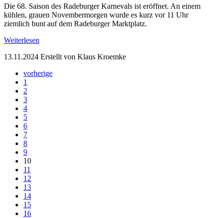
Die 68. Saison des Radeburger Karnevals ist eröffnet. An einem
kühlen, grauen Novembermorgen wurde es kurz vor 11 Uhr
ziemlich bunt auf dem Radeburger Marktplatz.
Weiterlesen
13.11.2024
Erstellt von Klaus Kroemke
vorherige
1
2
3
4
5
6
7
8
9
10
11
12
13
14
15
16