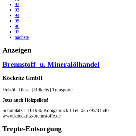
92
93
94
95
96
97
nächste
Anzeigen
Brennstoff- u. Mineralölhandel
Köckritz GmbH
Heizöl | Diesel | Briketts | Transporte
Jetzt auch Holzpellets!
Schulplatz 1 I 01936 Königsbrück I Tel. 035795/31540
www.koeckritz-brennstoffe.de
Trepte-Entsorgung