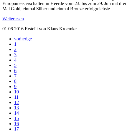
Europameisterschaften in Heerde vom 23. bis zum 29. Juli mit drei
Mal Gold, einmal Silber und einmal Bronze erfolgreichste…
Weiterlesen
01.08.2016
Erstellt von Klaus Kroemke
vorherige
1
2
3
4
5
6
7
8
9
10
11
12
13
14
15
16
17