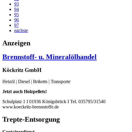
93
94
95
96
97
nächste
Anzeigen
Brennstoff- u. Mineralölhandel
Köckritz GmbH
Heizöl | Diesel | Briketts | Transporte
Jetzt auch Holzpellets!
Schulplatz 1 I 01936 Königsbrück I Tel. 035795/31540
www.koeckritz-brennstoffe.de
Trepte-Entsorgung
Containerdienst