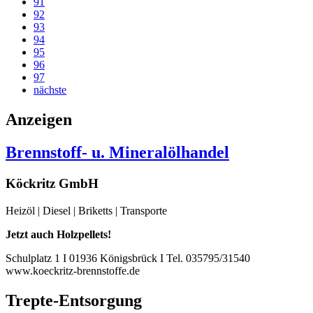
91
92
93
94
95
96
97
nächste
Anzeigen
Brennstoff- u. Mineralölhandel
Köckritz GmbH
Heizöl | Diesel | Briketts | Transporte
Jetzt auch Holzpellets!
Schulplatz 1 I 01936 Königsbrück I Tel. 035795/31540
www.koeckritz-brennstoffe.de
Trepte-Entsorgung