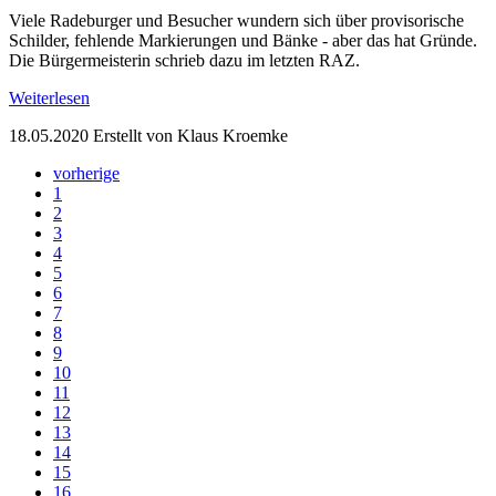
Viele Radeburger und Besucher wundern sich über provisorische
Schilder, fehlende Markierungen und Bänke - aber das hat Gründe.
Die Bürgermeisterin schrieb dazu im letzten RAZ.
Weiterlesen
18.05.2020
Erstellt von Klaus Kroemke
vorherige
1
2
3
4
5
6
7
8
9
10
11
12
13
14
15
16